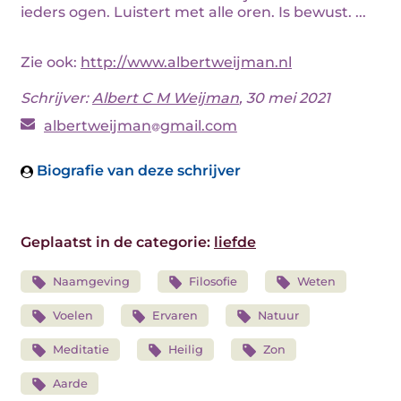
ieders ogen. Luistert met alle oren. Is bewust. ...
Zie ook:
http://www.albertweijman.nl
Schrijver:
Albert C M Weijman
, 30 mei 2021
albertweijman
gmail.com
Biografie van deze schrijver
Geplaatst in de categorie:
liefde
Naamgeving
Filosofie
Weten
Voelen
Ervaren
Natuur
Meditatie
Heilig
Zon
Aarde