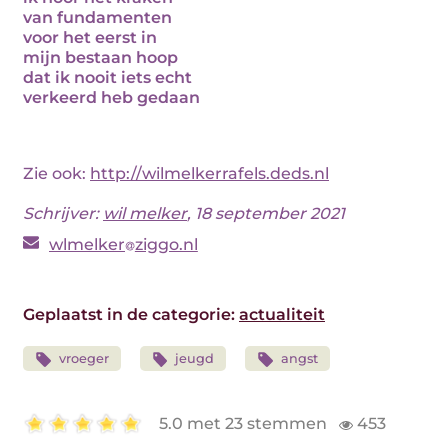
van fundamenten
voor het eerst in
mijn bestaan hoop
dat ik nooit iets echt
verkeerd heb gedaan
Zie ook:
http://wilmelkerrafels.deds.nl
Schrijver:
wil melker
, 18 september 2021
wlmelker
ziggo.nl
Geplaatst in de categorie:
actualiteit
vroeger
jeugd
angst
5.0 met 23 stemmen
453