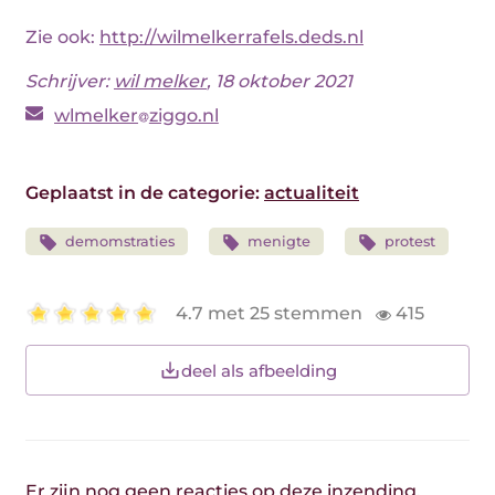
Zie ook:
http://wilmelkerrafels.deds.nl
Schrijver:
wil melker
, 18 oktober 2021
wlmelker
ziggo.nl
Geplaatst in de categorie:
actualiteit
demomstraties
menigte
protest
4.7 met 25 stemmen
415
deel als afbeelding
Er zijn nog geen reacties op deze inzending.