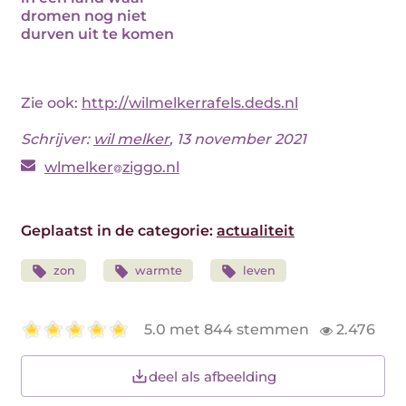
dromen nog niet
durven uit te komen
Zie ook:
http://wilmelkerrafels.deds.nl
Schrijver:
wil melker
, 13 november 2021
wlmelker
ziggo.nl
Geplaatst in de categorie:
actualiteit
zon
warmte
leven
5.0 met 844 stemmen
2.476
deel als afbeelding