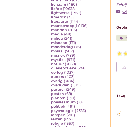
landschap
(623)
lichaam
(480)
Schrij
liefde
(10638)
w
lightverse
(1367)
limerick
(355)
literatuur
(1144)
maatschappij
(1196)
Gepla
mannen
(203)
media
(48)
milieu
(241)
misdaad
(171)
moederdag
(76)
moraal
(507)
muziek
(789)
mystiek
(971)
natuur
(3869)
ollekebolleke
(246)
oorlog
(1037)
ouders
(403)
overig
(3184)
overlijden
(1510)
partner
(249)
pesten
(68)
Er zi
planten
(130)
poesiealbum
(18)
politiek
(491)
psychologie
(4383)
rampen
(201)
reizen
(657)
religie
(1567)