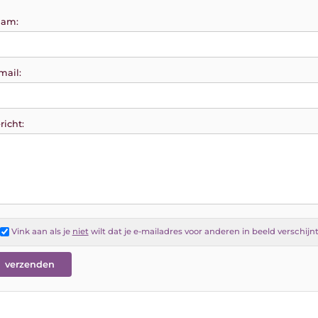
am:
mail:
richt:
Vink aan als je
niet
wilt dat je e-mailadres voor anderen in beeld verschijn