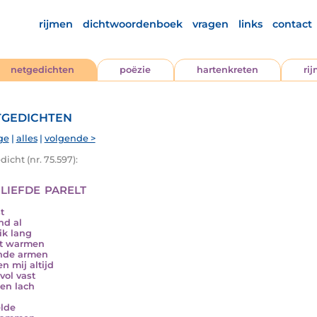
rijmen
dichtwoordenboek
vragen
links
contact
netgedichten
poëzie
hartenkreten
ri
gedichten
ge
|
alles
|
volgende >
icht (nr. 75.597):
liefde parelt
t
nd al
ik lang
t warmen
nde armen
n mij altijd
vol vast
en lach
elde