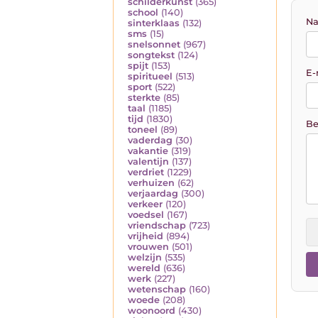
schilderkunst
(365)
school
(140)
Na
sinterklaas
(132)
sms
(15)
snelsonnet
(967)
songtekst
(124)
spijt
(153)
E-
spiritueel
(513)
sport
(522)
sterkte
(85)
taal
(1185)
tijd
(1830)
Be
toneel
(89)
vaderdag
(30)
vakantie
(319)
valentijn
(137)
verdriet
(1229)
verhuizen
(62)
verjaardag
(300)
verkeer
(120)
voedsel
(167)
vriendschap
(723)
vrijheid
(894)
vrouwen
(501)
welzijn
(535)
wereld
(636)
werk
(227)
wetenschap
(160)
woede
(208)
woonoord
(430)