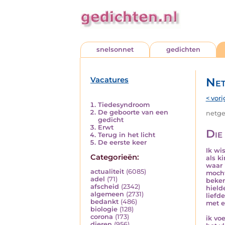
snelsonnet
gedichten
Vacatures
Net
< vori
Tiedesyndroom
De geboorte van een
netged
gedicht
Erwt
Die 
Terug in het licht
De eerste keer
Ik wis
Categorieën:
als ki
waar 
actualiteit
(6085)
moch
adel
(71)
beke
afscheid
(2342)
hielde
algemeen
(2731)
liefde
bedankt
(486)
met e
biologie
(128)
corona
(173)
ik vo
dieren
(956)