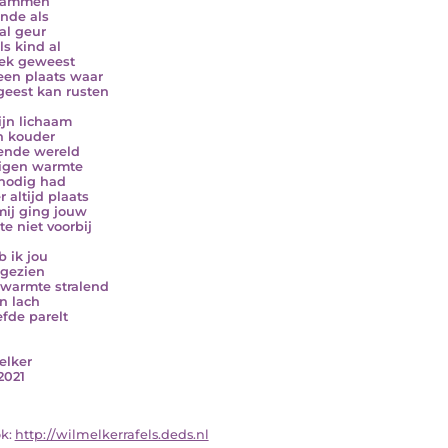
vlammen
nde als
al geur
ls kind al
ek geweest
een plaats waar
geest kan rusten
ijn lichaam
n kouder
ende wereld
eigen warmte
nodig had
 altijd plaats
mij ging jouw
e niet voorbij
b ik jou
 gezien
warmte stralend
n lach
efde parelt
elker
2021
ok:
http://wilmelkerrafels.deds.nl