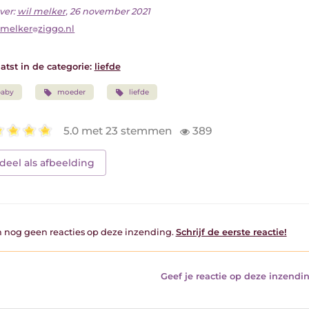
ver:
wil melker
, 26 november 2021
lmelker
ziggo.nl
atst in de categorie:
liefde
baby
moeder
liefde
5.0 met 23 stemmen
389
deel als afbeelding
jn nog geen reacties op deze inzending.
Schrijf de eerste reactie!
Geef je reactie op deze inzendin