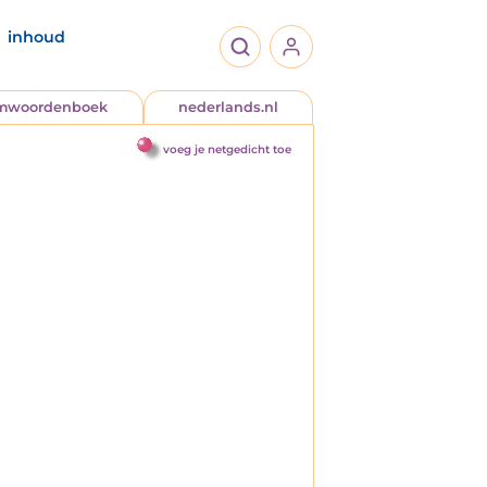
inhoud
jmwoordenboek
nederlands.nl
voeg je netgedicht toe