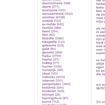
het 
discriminatie
(168)
herke
drank
(277)
baby 
economie
(100)
ben a
eenzaamheid
(1622)
op zo
emoties
(6058)
naar 
erotiek
(732)
mijn 
ex-liefde
(692)
familie
(388)
als m
feest
(294)
in ee
film
(80)
word
filosofie
(3180)
zijn 
fotografie
(142)
hard 
geboorte
(225)
was er
geld
(84)
voor 
geweld
(266)
warmt
haiku
(3799)
heelal
(317)
zo he
hobby
(117)
altijd
humor
(1536)
ogen 
huwelijk
(281)
en ee
idool
(120)
die li
individu
(1609)
internet
(100)
jaargetijden
(1863)
wil m
kerstmis
(594)
26/11/
kinderen
(925)
klimaat
(26)
koningshuis
(87)
kunst
(742)
Zie o