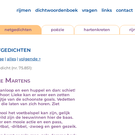
rijmen
dichtwoordenboek
vragen
links
contact
netgedichten
poëzie
hartenkreten
ri
gedichten
ge
|
alles
|
volgende >
icht (nr. 75.851):
ke Martens
anloop en een huppel en dan: schiet!
 hoor: Lieke kan er weer een zetten
rijtje van de schoonste goals. Vedetten
j die laten van zich horen. Ziet
ooi het voetbalspel kan zijn, gelijk
 wild zijn de leeuwinnen hier de baas.
r een mooie actie en een pass,
tbal, -dribbel, -zwoeg en geen gezeik.