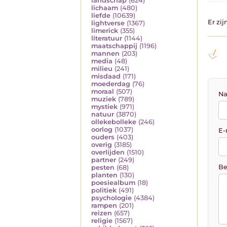
landschap
(624)
lichaam
(480)
liefde
(10639)
Er zi
lightverse
(1367)
limerick
(355)
literatuur
(1144)
maatschappij
(1196)
mannen
(203)
media
(48)
milieu
(241)
misdaad
(171)
moederdag
(76)
moraal
(507)
Na
muziek
(789)
mystiek
(971)
natuur
(3870)
ollekebolleke
(246)
oorlog
(1037)
E-
ouders
(403)
overig
(3185)
overlijden
(1510)
partner
(249)
Be
pesten
(68)
planten
(130)
poesiealbum
(18)
politiek
(491)
psychologie
(4384)
rampen
(201)
reizen
(657)
religie
(1567)