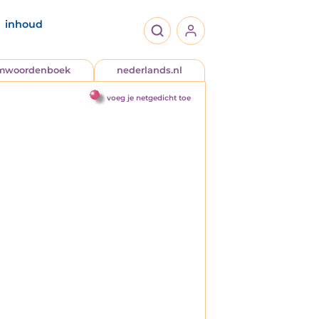
inhoud
jmwoordenboek
nederlands.nl
voeg je netgedicht toe