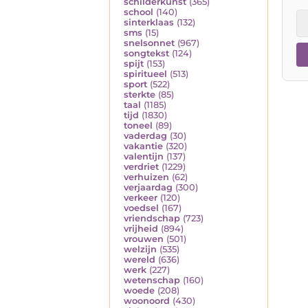
schilderkunst
(365)
school
(140)
sinterklaas
(132)
sms
(15)
snelsonnet
(967)
songtekst
(124)
spijt
(153)
spiritueel
(513)
sport
(522)
sterkte
(85)
taal
(1185)
tijd
(1830)
toneel
(89)
vaderdag
(30)
vakantie
(320)
valentijn
(137)
verdriet
(1229)
verhuizen
(62)
verjaardag
(300)
verkeer
(120)
voedsel
(167)
vriendschap
(723)
vrijheid
(894)
vrouwen
(501)
welzijn
(535)
wereld
(636)
werk
(227)
wetenschap
(160)
woede
(208)
woonoord
(430)