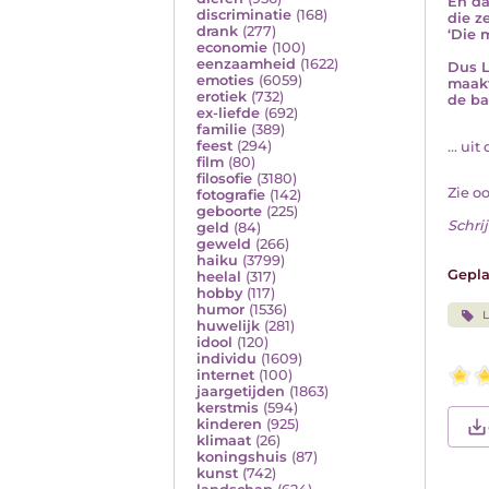
En da
discriminatie
(168)
die z
drank
(277)
‘Die 
economie
(100)
eenzaamheid
(1622)
Dus L
emoties
(6059)
maakt
erotiek
(732)
de ba
ex-liefde
(692)
familie
(389)
feest
(294)
... ui
film
(80)
filosofie
(3180)
Zie o
fotografie
(142)
geboorte
(225)
Schrij
geld
(84)
geweld
(266)
haiku
(3799)
Gepla
heelal
(317)
hobby
(117)
humor
(1536)
L
huwelijk
(281)
idool
(120)
individu
(1609)
internet
(100)
jaargetijden
(1863)
kerstmis
(594)
kinderen
(925)
klimaat
(26)
koningshuis
(87)
kunst
(742)