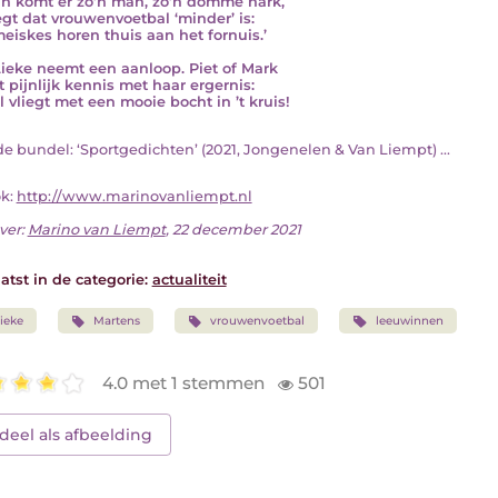
n komt er zo’n man, zo’n domme hark,
egt dat vrouwenvoetbal ‘minder’ is:
meiskes horen thuis aan het fornuis.’
ieke neemt een aanloop. Piet of Mark
 pijnlijk kennis met haar ergernis:
l vliegt met een mooie bocht in ’t kruis!
t de bundel: ‘Sportgedichten’ (2021, Jongenelen & Van Liempt) ...
ok:
http://www.marinovanliempt.nl
ver:
Marino van Liempt
, 22 december 2021
atst in de categorie:
actualiteit
ieke
Martens
vrouwenvoetbal
leeuwinnen
4.0 met 1 stemmen
501
deel als afbeelding