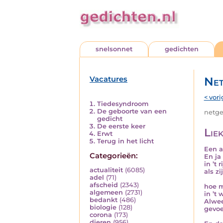
snelsonnet
gedichten
Vacatures
Net
< vori
Tiedesyndroom
De geboorte van een
netged
gedicht
De eerste keer
Lie
Erwt
Terug in het licht
Een a
Categorieën:
En ja
in ’t 
actualiteit
(6085)
als zi
adel
(71)
afscheid
(2343)
hoe m
algemeen
(2731)
in ’t
bedankt
(486)
Alwee
biologie
(128)
gevoe
corona
(173)
dieren
(956)