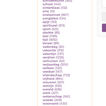
schilderkunst
(365)
school
(140)
sinterklaas
(132)
sms
(15)
snelsonnet
(967)
songtekst
(124)
spijt
(153)
spiritueel
(513)
sport
(522)
sterkte
(85)
taal
(1185)
tijd
(1830)
toneel
(89)
vaderdag
(30)
vakantie
(319)
valentijn
(137)
verdriet
(1229)
verhuizen
(62)
verjaardag
(300)
verkeer
(120)
voedsel
(167)
vriendschap
(723)
vrijheid
(894)
vrouwen
(501)
welzijn
(535)
wereld
(636)
werk
(227)
wetenschap
(160)
woede
(208)
woonoord
(430)