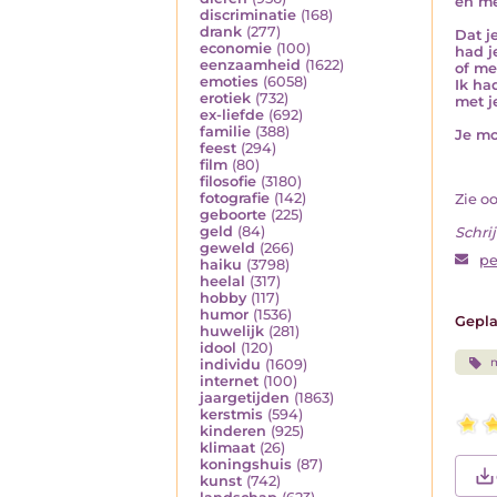
en me
discriminatie
(168)
drank
(277)
Dat j
economie
(100)
had j
eenzaamheid
(1622)
of m
emoties
(6058)
Ik ha
erotiek
(732)
met j
ex-liefde
(692)
familie
(388)
Je mo
feest
(294)
film
(80)
filosofie
(3180)
fotografie
(142)
Zie o
geboorte
(225)
geld
(84)
Schrij
geweld
(266)
pe
haiku
(3798)
heelal
(317)
hobby
(117)
humor
(1536)
Gepla
huwelijk
(281)
idool
(120)
individu
(1609)
internet
(100)
jaargetijden
(1863)
kerstmis
(594)
kinderen
(925)
klimaat
(26)
koningshuis
(87)
kunst
(742)