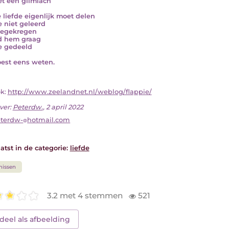
t een glimlach
e liefde eigenlijk moet delen
e niet geleerd
eegekregen
d hem graag
e gedeeld
est eens weten.
ok:
http://www.zeelandnet.nl/weblog/flappie/
ver:
Peterdw.
, 2 april 2022
terdw-
hotmail.com
atst in de categorie:
liefde
missen
3.2 met 4 stemmen
521
deel als afbeelding