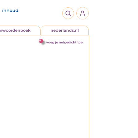
inhoud
jmwoordenboek
nederlands.nl
voeg je netgedicht toe