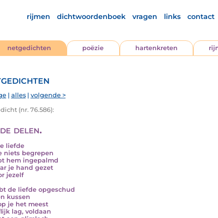
rijmen
dichtwoordenboek
vragen
links
contact
netgedichten
poëzie
hartenkreten
ri
gedichten
ge
|
alles
|
volgende >
icht (nr. 76.586):
de delen.
e liefde
e niets begrepen
bt hem ingepalmd
ar je hand gezet
r jezelf
bt de liefde opgeschud
en kussen
p je het meest
lijk lag, voldaan