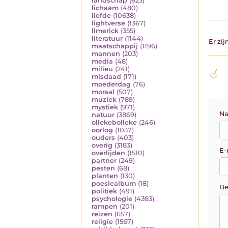
landschap
(623)
lichaam
(480)
liefde
(10638)
lightverse
(1367)
limerick
(355)
literatuur
(1144)
Er zi
maatschappij
(1196)
mannen
(203)
media
(48)
milieu
(241)
misdaad
(171)
moederdag
(76)
moraal
(507)
muziek
(789)
mystiek
(971)
Na
natuur
(3869)
ollekebolleke
(246)
oorlog
(1037)
ouders
(403)
overig
(3183)
E-
overlijden
(1510)
partner
(249)
pesten
(68)
planten
(130)
poesiealbum
(18)
Be
politiek
(491)
psychologie
(4383)
rampen
(201)
reizen
(657)
religie
(1567)