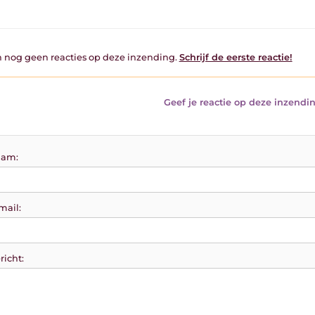
jn nog geen reacties op deze inzending.
Schrijf de eerste reactie!
Geef je reactie op deze inzendin
am:
mail:
richt: