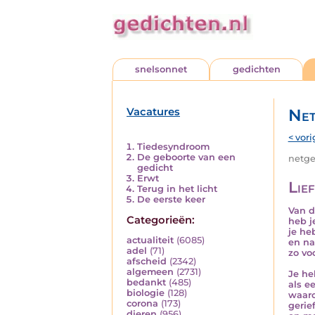
snelsonnet
gedichten
Vacatures
Net
< vori
Tiedesyndroom
De geboorte van een
netged
gedicht
Erwt
Lief
Terug in het licht
De eerste keer
Van d
Categorieën:
heb j
je he
actualiteit
(6085)
en na
adel
(71)
zo voo
afscheid
(2342)
algemeen
(2731)
Je he
bedankt
(485)
als e
biologie
(128)
waaro
corona
(173)
gerief
dieren
(956)