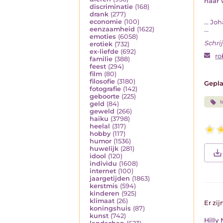
haar 
discriminatie
(168)
drank
(277)
economie
(100)
... J
eenzaamheid
(1622)
...
emoties
(6058)
Schrij
erotiek
(732)
ex-liefde
(692)
ro
familie
(388)
feest
(294)
film
(80)
filosofie
(3180)
Gepla
fotografie
(142)
geboorte
(225)
I
geld
(84)
geweld
(266)
haiku
(3798)
heelal
(317)
hobby
(117)
humor
(1536)
huwelijk
(281)
idool
(120)
individu
(1608)
internet
(100)
jaargetijden
(1863)
kerstmis
(594)
kinderen
(925)
klimaat
(26)
Er zij
koningshuis
(87)
kunst
(742)
Hilly 