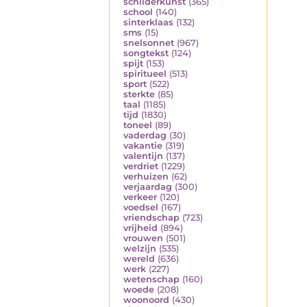
schilderkunst
(365)
school
(140)
sinterklaas
(132)
sms
(15)
snelsonnet
(967)
songtekst
(124)
spijt
(153)
spiritueel
(513)
sport
(522)
sterkte
(85)
taal
(1185)
tijd
(1830)
toneel
(89)
vaderdag
(30)
vakantie
(319)
valentijn
(137)
verdriet
(1229)
verhuizen
(62)
verjaardag
(300)
verkeer
(120)
voedsel
(167)
vriendschap
(723)
vrijheid
(894)
vrouwen
(501)
welzijn
(535)
wereld
(636)
werk
(227)
wetenschap
(160)
woede
(208)
woonoord
(430)