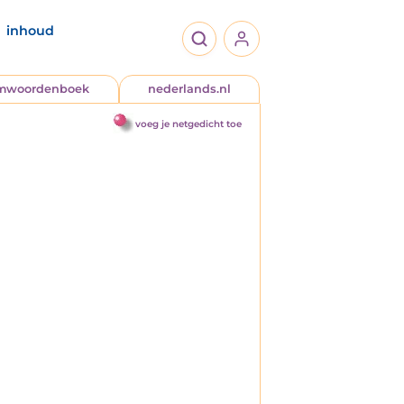
inhoud
jmwoordenboek
nederlands.nl
voeg je netgedicht toe