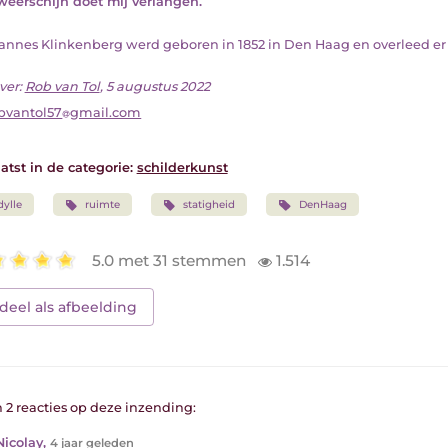
weerschijn doet mij verlangen.
ohannes Klinkenberg werd geboren in 1852 in Den Haag en overleed er
ver:
Rob van Tol
, 5 augustus 2022
bvantol57
gmail.com
atst in de categorie:
schilderkunst
dylle
ruimte
statigheid
DenHaag
5.0 met 31 stemmen
1.514
deel als afbeelding
n 2 reacties op deze inzending:
Nicolay
,
4 jaar geleden