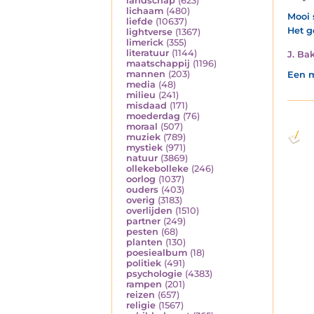
landschap
(623)
lichaam
(480)
Mooi 
liefde
(10637)
Het g
lightverse
(1367)
limerick
(355)
literatuur
(1144)
J. Ba
maatschappij
(1196)
mannen
(203)
Een m
media
(48)
milieu
(241)
misdaad
(171)
moederdag
(76)
moraal
(507)
muziek
(789)
mystiek
(971)
natuur
(3869)
ollekebolleke
(246)
oorlog
(1037)
ouders
(403)
overig
(3183)
overlijden
(1510)
partner
(249)
pesten
(68)
planten
(130)
poesiealbum
(18)
politiek
(491)
psychologie
(4383)
rampen
(201)
reizen
(657)
religie
(1567)