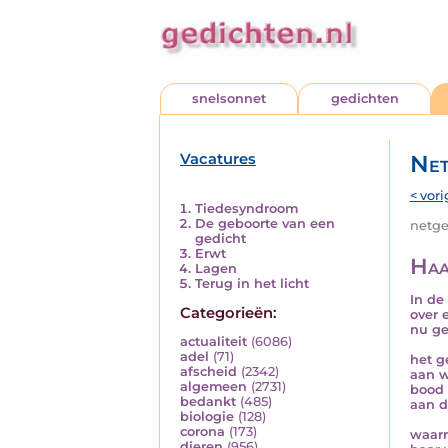
snelsonnet
gedichten
Vacatures
Net
< vori
Tiedesyndroom
De geboorte van een
netged
gedicht
Erwt
Haa
Lagen
Terug in het licht
In de 
Categorieën:
over 
nu ge
actualiteit
(6086)
adel
(71)
het g
afscheid
(2342)
aan w
algemeen
(2731)
bood 
bedankt
(485)
aan d
biologie
(128)
corona
(173)
waarm
dieren
(956)