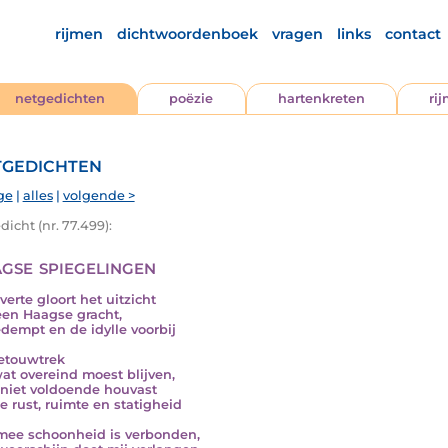
rijmen
dichtwoordenboek
vragen
links
contact
netgedichten
poëzie
hartenkreten
ri
gedichten
ge
|
alles
|
volgende >
icht (nr. 77.499):
gse spiegelingen
verte gloort het uitzicht
een Haagse gracht,
dempt en de idylle voorbij
etouwtrek
at overeind moest blijven,
niet voldoende houvast
e rust, ruimte en statigheid
ee schoonheid is verbonden,