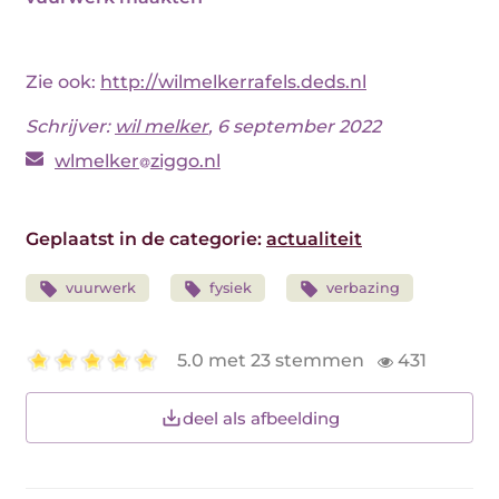
Zie ook:
http://wilmelkerrafels.deds.nl
Schrijver:
wil melker
, 6 september 2022
wlmelker
ziggo.nl
Geplaatst in de categorie:
actualiteit
vuurwerk
fysiek
verbazing
5.0 met 23 stemmen
431
deel als afbeelding