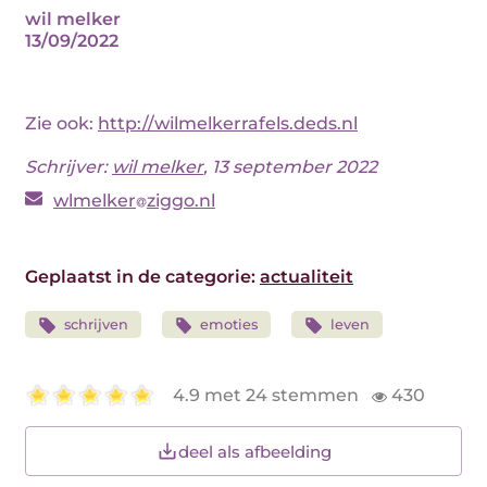
wil melker
13/09/2022
Zie ook:
http://wilmelkerrafels.deds.nl
Schrijver:
wil melker
, 13 september 2022
wlmelker
ziggo.nl
Geplaatst in de categorie:
actualiteit
schrijven
emoties
leven
4.9 met 24 stemmen
430
deel als afbeelding