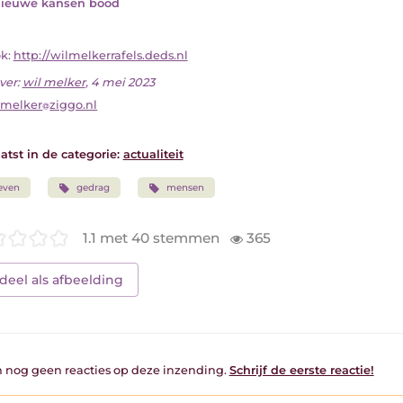
nieuwe kansen bood
ok:
http://wilmelkerrafels.deds.nl
ver:
wil melker
, 4 mei 2023
lmelker
ziggo.nl
atst in de categorie:
actualiteit
even
gedrag
mensen
1.1 met 40 stemmen
365
deel als afbeelding
jn nog geen reacties op deze inzending.
Schrijf de eerste reactie!