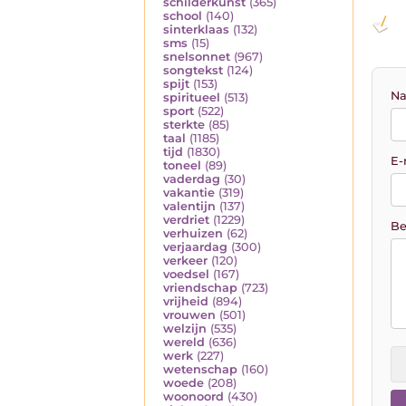
schilderkunst
(365)
school
(140)
sinterklaas
(132)
sms
(15)
snelsonnet
(967)
songtekst
(124)
spijt
(153)
Na
spiritueel
(513)
sport
(522)
sterkte
(85)
taal
(1185)
tijd
(1830)
E-
toneel
(89)
vaderdag
(30)
vakantie
(319)
valentijn
(137)
verdriet
(1229)
Be
verhuizen
(62)
verjaardag
(300)
verkeer
(120)
voedsel
(167)
vriendschap
(723)
vrijheid
(894)
vrouwen
(501)
welzijn
(535)
wereld
(636)
werk
(227)
wetenschap
(160)
woede
(208)
woonoord
(430)