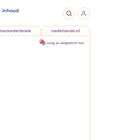
inhoud
jmwoordenboek
nederlands.nl
voeg je netgedicht toe