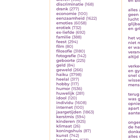
en bl
discriminatie
(168)
drank
(277)
alles
economie
(100)
geen 
eenzaamheid
(1622)
lucht
emoties
(6058)
glijb
erotiek
(732)
en g
ex-liefde
(692)
familie
(388)
het v
feest
(294)
niet 
film
(80)
er wa
filosofie
(3180)
veran
fotografie
(142)
altij
geboorte
(225)
geld
(84)
verke
geweld
(266)
en g
haiku
(3798)
snel 
heelal
(317)
wisse
hobby
(117)
mens 
humor
(1536)
huwelijk
(281)
terug
idool
(120)
was g
individu
(1608)
opnie
internet
(100)
apar
jaargetijden
(1863)
aant
kerstmis
(594)
kinderen
(925)
onge
klimaat
(26)
de he
koningshuis
(87)
donke
kunst
(742)
alles