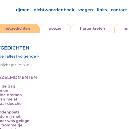
rijmen
dichtwoordenboek
vragen
links
contact
netgedichten
poëzie
hartenkreten
ri
gedichten
ge
|
alles
|
volgende >
icht (nr. 79.709):
ezelmomenten
g de dag
omen
dde dromen
van me af
naar douche
ndenpoets
de mij met
aar was gelegd
 trommeltje