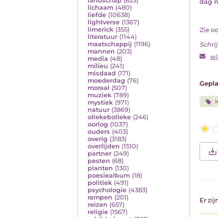
landschap
(623)
dag 
lichaam
(480)
liefde
(10638)
lightverse
(1367)
limerick
(355)
Zie o
literatuur
(1144)
maatschappij
(1196)
Schrij
mannen
(203)
w
media
(48)
milieu
(241)
misdaad
(171)
moederdag
(76)
Gepla
moraal
(507)
muziek
(789)
l
mystiek
(971)
natuur
(3869)
ollekebolleke
(246)
oorlog
(1037)
ouders
(403)
overig
(3183)
overlijden
(1510)
partner
(249)
pesten
(68)
planten
(130)
poesiealbum
(18)
politiek
(491)
psychologie
(4383)
rampen
(201)
Er zi
reizen
(657)
religie
(1567)