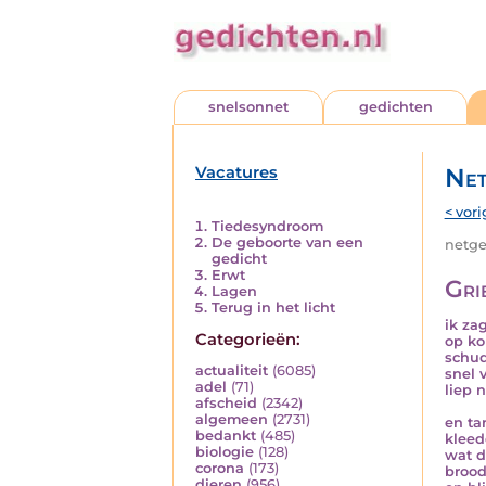
snelsonnet
gedichten
Vacatures
Net
< vori
Tiedesyndroom
De geboorte van een
netged
gedicht
Erwt
Gri
Lagen
Terug in het licht
ik za
Categorieën:
op k
schu
actualiteit
(6085)
snel 
adel
(71)
liep 
afscheid
(2342)
algemeen
(2731)
en ta
bedankt
(485)
kleed
biologie
(128)
wat d
corona
(173)
brood
dieren
(956)