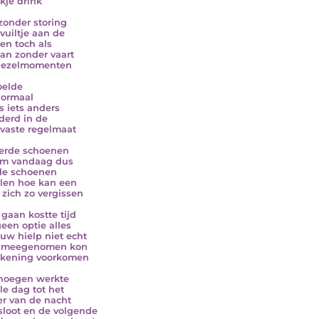
ikje drink
 zonder storing
vuiltje aan de
 en toch als
aan zonder vaart
riezelmomenten
oelde
normaal
s iets anders
derd in de
d vaste regelmaat
erde schoenen
ym vandaag dus
de schoenen
len hoe kan een
zich zo vergissen
 gaan kostte tijd
een optie alles
uw hielp niet echt
t meegenomen kon
ekening voorkomen
noegen werkte
le dag tot het
r van de nacht
 sloot en de volgende