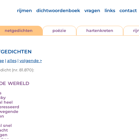
rijmen
dichtwoordenboek
vragen
links
contact
netgedichten
poëzie
hartenkreten
ri
gedichten
ge
|
alles
|
volgende >
icht (nr. 81.870):
de wereld
s
aby
al heel
eresseerd
ewegende
en
l snel
acht
ogen