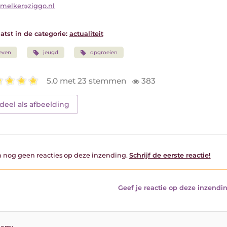
lmelker
ziggo.nl
atst in de categorie:
actualiteit
even
jeugd
opgroeien
5.0 met 23 stemmen
383
deel als afbeelding
jn nog geen reacties op deze inzending.
Schrijf de eerste reactie!
Geef je reactie op deze inzendin