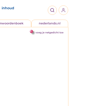
inhoud
jmwoordenboek
nederlands.nl
voeg je netgedicht toe