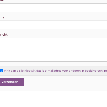
am:
mail:
richt:
Vink aan als je
niet
wilt dat je e-mailadres voor anderen in beeld verschijn