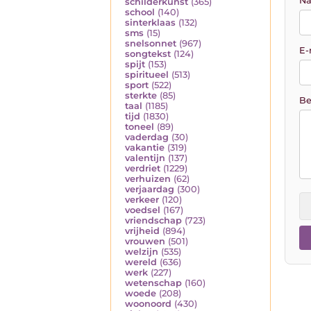
Na
schilderkunst
(365)
school
(140)
sinterklaas
(132)
sms
(15)
snelsonnet
(967)
E-
songtekst
(124)
spijt
(153)
spiritueel
(513)
sport
(522)
sterkte
(85)
Be
taal
(1185)
tijd
(1830)
toneel
(89)
vaderdag
(30)
vakantie
(319)
valentijn
(137)
verdriet
(1229)
verhuizen
(62)
verjaardag
(300)
verkeer
(120)
voedsel
(167)
vriendschap
(723)
vrijheid
(894)
vrouwen
(501)
welzijn
(535)
wereld
(636)
werk
(227)
wetenschap
(160)
woede
(208)
woonoord
(430)