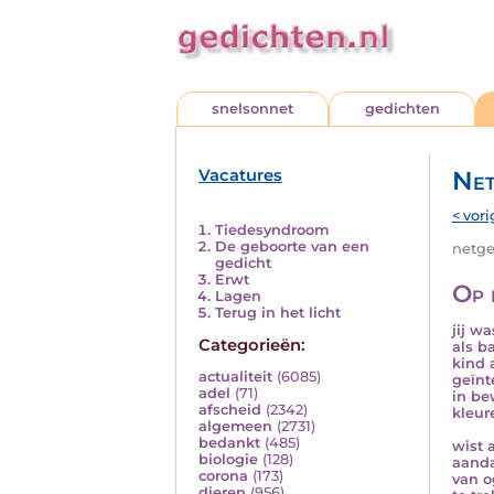
snelsonnet
gedichten
Vacatures
Net
< vori
Tiedesyndroom
De geboorte van een
netged
gedicht
Erwt
Op 
Lagen
Terug in het licht
jij wa
Categorieën:
als b
kind 
actualiteit
(6085)
geïnt
adel
(71)
in b
afscheid
(2342)
kleur
algemeen
(2731)
bedankt
(485)
wist a
biologie
(128)
aand
corona
(173)
van 
dieren
(956)