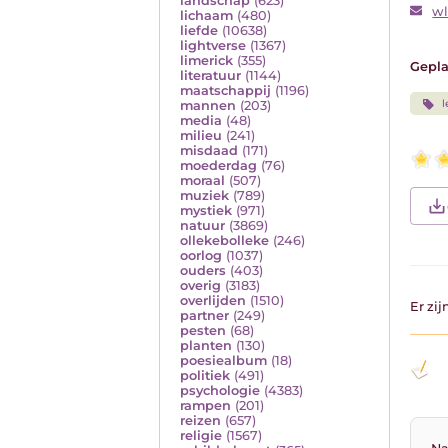
landschap
(623)
w
lichaam
(480)
liefde
(10638)
lightverse
(1367)
limerick
(355)
Gepla
literatuur
(1144)
maatschappij
(1196)
l
mannen
(203)
media
(48)
milieu
(241)
misdaad
(171)
moederdag
(76)
moraal
(507)
muziek
(789)
mystiek
(971)
natuur
(3869)
ollekebolleke
(246)
oorlog
(1037)
ouders
(403)
overig
(3183)
overlijden
(1510)
Er zi
partner
(249)
pesten
(68)
planten
(130)
poesiealbum
(18)
politiek
(491)
psychologie
(4383)
rampen
(201)
reizen
(657)
religie
(1567)