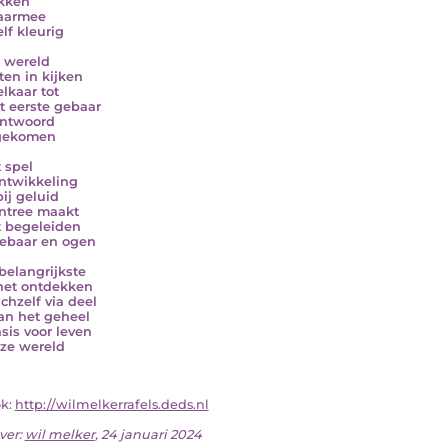
ekken
aarmee
lf kleurig
 wereld
ten in kijken
elkaar tot
t eerste gebaar
antwoord
gekomen
t spel
ntwikkeling
ij geluid
entree maakt
t begeleiden
ebaar en ogen
 belangrijkste
het ontdekken
ichzelf via deel
van het geheel
asis voor leven
ze wereld
ok:
http://wilmelkerrafels.deds.nl
ver:
wil melker
, 24 januari 2024