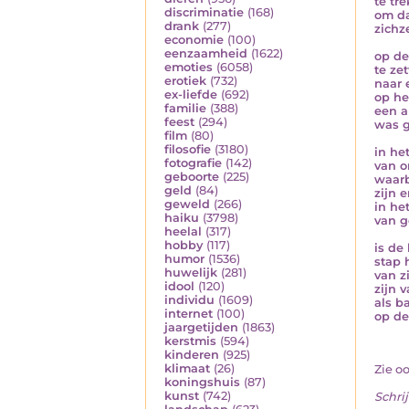
te tr
discriminatie
(168)
om d
drank
(277)
zichze
economie
(100)
eenzaamheid
(1622)
op de
emoties
(6058)
te zet
erotiek
(732)
naar 
ex-liefde
(692)
op he
familie
(388)
een 
feest
(294)
was 
film
(80)
filosofie
(3180)
in he
fotografie
(142)
van o
geboorte
(225)
waarb
geld
(84)
zijn 
geweld
(266)
in he
haiku
(3798)
van g
heelal
(317)
hobby
(117)
is de
humor
(1536)
stap 
huwelijk
(281)
van z
idool
(120)
zijn 
individu
(1609)
als b
internet
(100)
op de
jaargetijden
(1863)
kerstmis
(594)
kinderen
(925)
klimaat
(26)
Zie o
koningshuis
(87)
kunst
(742)
Schrij