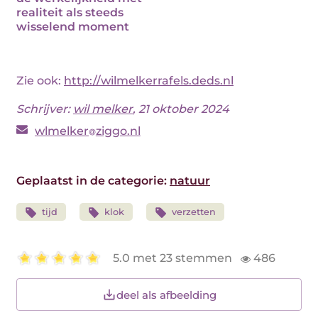
realiteit als steeds
wisselend moment
Zie ook:
http://wilmelkerrafels.deds.nl
Schrijver:
wil melker
, 21 oktober 2024
wlmelker
ziggo.nl
Geplaatst in de categorie:
natuur
tijd
klok
verzetten
5.0 met 23 stemmen
486
deel als afbeelding