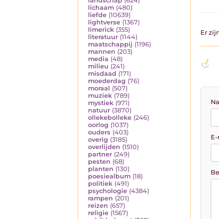
landschap
(624)
lichaam
(480)
liefde
(10639)
lightverse
(1367)
limerick
(355)
Er zi
literatuur
(1144)
maatschappij
(1196)
mannen
(203)
media
(48)
milieu
(241)
misdaad
(171)
moederdag
(76)
moraal
(507)
muziek
(789)
Na
mystiek
(971)
natuur
(3870)
ollekebolleke
(246)
oorlog
(1037)
ouders
(403)
E-
overig
(3185)
overlijden
(1510)
partner
(249)
pesten
(68)
planten
(130)
Be
poesiealbum
(18)
politiek
(491)
psychologie
(4384)
rampen
(201)
reizen
(657)
religie
(1567)