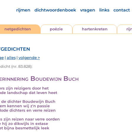
rijmen
dichtwoordenboek
vragen
links
contact
netgedichten
poëzie
hartenkreten
ri
gedichten
ge
|
alles
|
volgende >
icht (nr. 83.828):
herinnering Boudewijn Buch
rs zijn reizigers door het
de landschap dat leven heet
de dichter Boudewijn Buch
em kennen wij z'n passie
dode dichters en verre reizen
ns zijn reizen naar verre oorden
 hij zo dikwijls in extase
et bijna besmettelijk leek