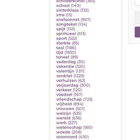
schilderkunst
(365)
school
(140)
sinterklaas
(132)
sms
(15)
snelsonnet
(967)
songtekst
(124)
spijt
(153)
spiritueel
(513)
sport
(522)
sterkte
(85)
taal
(1186)
tijd
(1830)
toneel
(89)
vaderdag
(30)
vakantie
(320)
valentijn
(137)
verdriet
(1229)
verhuizen
(62)
verjaardag
(300)
verkeer
(120)
voedsel
(167)
vriendschap
(723)
vrijheid
(894)
vrouwen
(501)
welzijn
(535)
wereld
(636)
werk
(227)
wetenschap
(160)
woede
(208)
woonoord
(430)