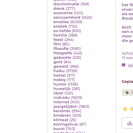
discriminatie
(168)
het f
drank
(277)
onver
economie
(100)
als e
eenzaamheid
(1622)
Boude
emoties
(6059)
erotiek
(732)
doch 
ex-liefde
(692)
een e
familie
(389)
maar 
feest
(294)
die ge
film
(80)
filosofie
(3180)
fotografie
(142)
Schrij
geboorte
(225)
11 no
geld
(84)
le
geweld
(266)
haiku
(3799)
heelal
(317)
hobby
(117)
Gepla
humor
(1536)
huwelijk
(281)
D
idool
(120)
individu
(1609)
internet
(100)
jaargetijden
(1863)
kerstmis
(594)
kinderen
(925)
klimaat
(26)
koningshuis
(87)
kunst
(742)