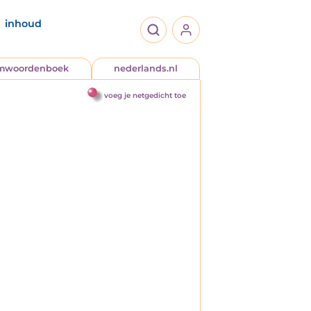
inhoud
jmwoordenboek
nederlands.nl
voeg je netgedicht toe