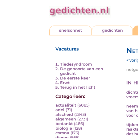
snelsonnet
gedichten
Vacatures
Net
< vori
Tiedesyndroom
De geboorte van een
netged
gedicht
De eerste keer
in 
Erwt
Terug in het licht
dichte
Categorieën:
vreem
actualiteit
(6085)
neem 
adel
(71)
van h
afscheid
(2343)
voor 
algemeen
(2731)
bedankt
(486)
tijde
biologie
(128)
raakte
corona
(173)
dat h
dieren
(956)