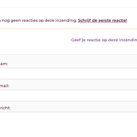
jn nog geen reacties op deze inzending.
Schrijf de eerste reactie!
Geef je reactie op deze inzendin
am:
mail:
richt: