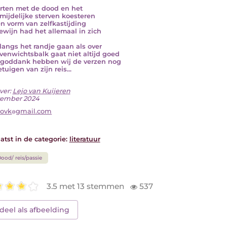
lirten met de dood en het
mijdelijke sterven koesteren
en vorm van zelfkastijding
wijn had het allemaal in zich
langs het randje gaan als over
venwichtsbalk gaat niet altijd goed
goddank hebben wij de verzen nog
tuigen van zijn reis...
ver:
Lejo van Kuijeren
vember 2024
jovk
gmail.com
atst in de categorie:
literatuur
ood/ reis/passie
3.5 met 13 stemmen
537
deel als afbeelding