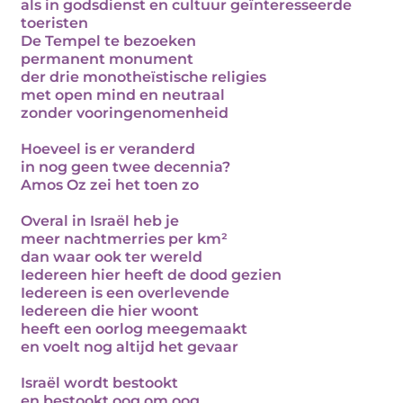
als in godsdienst en cultuur geïnteresseerde
toeristen
De Tempel te bezoeken
permanent monument
der drie monotheïstische religies
met open mind en neutraal
zonder vooringenomenheid
Hoeveel is er veranderd
in nog geen twee decennia?
Amos Oz zei het toen zo
Overal in Israël heb je
meer nachtmerries per km²
dan waar ook ter wereld
Iedereen hier heeft de dood gezien
Iedereen is een overlevende
Iedereen die hier woont
heeft een oorlog meegemaakt
en voelt nog altijd het gevaar
Israël wordt bestookt
en bestookt oog om oog