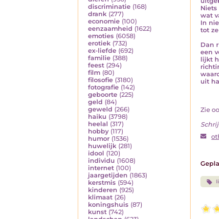
uitge
discriminatie
(168)
Niets
drank
(277)
wat v
economie
(100)
In ni
eenzaamheid
(1622)
tot z
emoties
(6058)
erotiek
(732)
Dan r
ex-liefde
(692)
een v
familie
(388)
lijkt
feest
(294)
richt
film
(80)
waaro
filosofie
(3180)
uit h
fotografie
(142)
geboorte
(225)
geld
(84)
geweld
(266)
Zie o
haiku
(3798)
heelal
(317)
Schrij
hobby
(117)
ot
humor
(1536)
huwelijk
(281)
idool
(120)
individu
(1608)
Gepla
internet
(100)
jaargetijden
(1863)
l
kerstmis
(594)
kinderen
(925)
klimaat
(26)
koningshuis
(87)
kunst
(742)