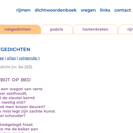
rijmen
dichtwoordenboek
vragen
links
contact
netgedichten
poëzie
hartenkreten
ri
gedichten
ge
|
alles
|
volgende >
icht (nr. 84.253):
bijt op bed
t een wagon van verre
aar vasthoudt,
jl de sleutel kermt
 roestig slot?
oot men brozer deuren?
 mist legt zijn zachte kunst
ar schouder?
lootgelegd hiaat
 ze me de beker aan