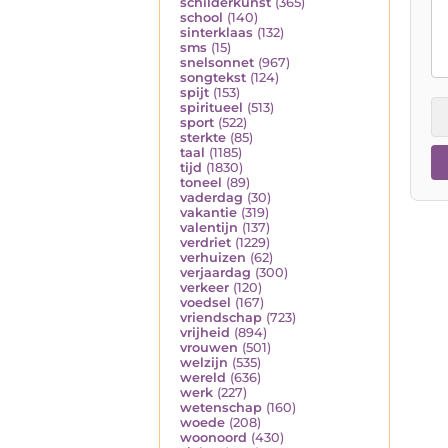
schilderkunst
(365)
school
(140)
sinterklaas
(132)
sms
(15)
snelsonnet
(967)
songtekst
(124)
spijt
(153)
spiritueel
(513)
sport
(522)
sterkte
(85)
taal
(1185)
tijd
(1830)
toneel
(89)
vaderdag
(30)
vakantie
(319)
valentijn
(137)
verdriet
(1229)
verhuizen
(62)
verjaardag
(300)
verkeer
(120)
voedsel
(167)
vriendschap
(723)
vrijheid
(894)
vrouwen
(501)
welzijn
(535)
wereld
(636)
werk
(227)
wetenschap
(160)
woede
(208)
woonoord
(430)