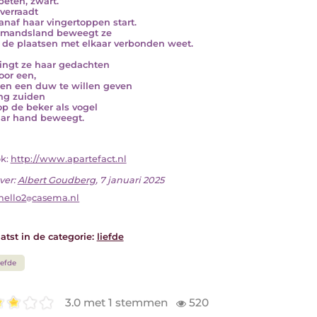
beten, zwart.
 verraadt
anaf haar vingertoppen start.
emandsland beweegt ze
e de plaatsen met elkaar verbonden weet.
ingt ze haar gedachten
oor een,
 hen een duw te willen geven
ing zuiden
p de beker als vogel
aar hand beweegt.
ok:
http://www.apartefact.nl
ver:
Albert Goudberg
, 7 januari 2025
hello2
casema.nl
atst in de categorie:
liefde
iefde
3.0 met 1 stemmen
520