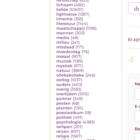
landschap
(623)
lichaam
(480)
liefde
(10637)
lightverse
(1367)
limerick
(355)
literatuur
(1144)
maatschappij
(1196)
mannen
(203)
media
(48)
Er zi
milieu
(241)
misdaad
(171)
moederdag
(76)
moraal
(507)
muziek
(789)
mystiek
(971)
natuur
(3869)
ollekebolleke
(246)
oorlog
(1037)
Na
ouders
(403)
overig
(3183)
overlijden
(1510)
partner
(249)
pesten
(68)
E-
planten
(130)
poesiealbum
(18)
politiek
(491)
psychologie
(4383)
rampen
(201)
Be
reizen
(657)
religie
(1567)