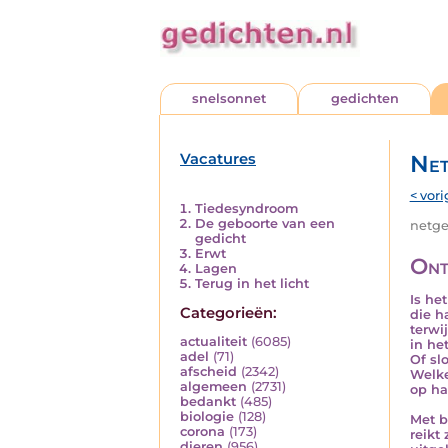
snelsonnet
gedichten
Vacatures
Net
< vori
Tiedesyndroom
De geboorte van een
netged
gedicht
Erwt
Ont
Lagen
Terug in het licht
Is he
Categorieën:
die h
terwi
actualiteit
(6085)
in het
adel
(71)
Of sl
afscheid
(2342)
Welke
algemeen
(2731)
op ha
bedankt
(485)
biologie
(128)
Met b
corona
(173)
reikt
dieren
(956)