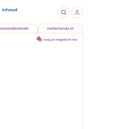
inhoud
jmwoordenboek
nederlands.nl
voeg je netgedicht toe