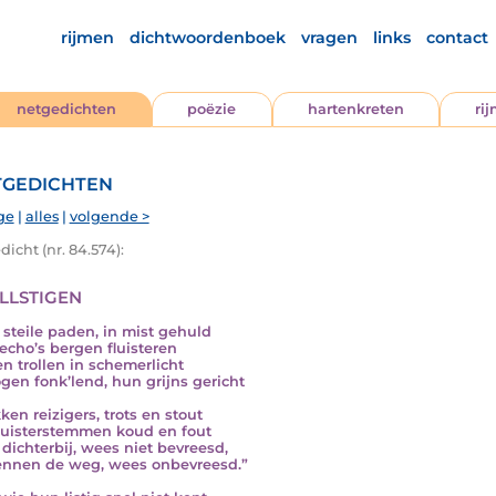
rijmen
dichtwoordenboek
vragen
links
contact
netgedichten
poëzie
hartenkreten
ri
gedichten
ge
|
alles
|
volgende >
icht (nr. 84.574):
llstigen
 steile paden, in mist gehuld
echo’s bergen fluisteren
en trollen in schemerlicht
gen fonk’lend, hun grijns gericht
ken reizigers, trots en stout
luisterstemmen koud en fout
dichterbij, wees niet bevreesd,
ennen de weg, wees onbevreesd.”