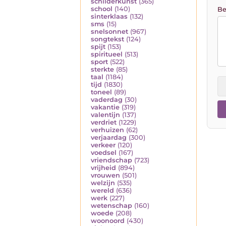
schilderkunst
(365)
school
(140)
Be
sinterklaas
(132)
sms
(15)
snelsonnet
(967)
songtekst
(124)
spijt
(153)
spiritueel
(513)
sport
(522)
sterkte
(85)
taal
(1184)
tijd
(1830)
toneel
(89)
vaderdag
(30)
vakantie
(319)
valentijn
(137)
verdriet
(1229)
verhuizen
(62)
verjaardag
(300)
verkeer
(120)
voedsel
(167)
vriendschap
(723)
vrijheid
(894)
vrouwen
(501)
welzijn
(535)
wereld
(636)
werk
(227)
wetenschap
(160)
woede
(208)
woonoord
(430)