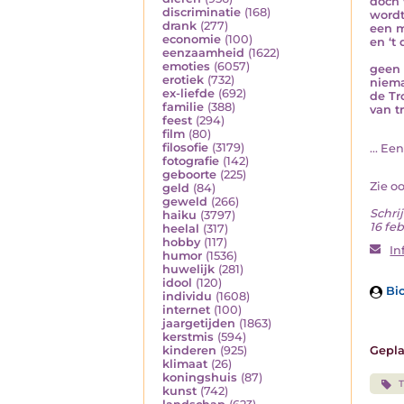
doch 
discriminatie
(168)
wordt
drank
(277)
een m
economie
(100)
en ‘t
eenzaamheid
(1622)
emoties
(6057)
geen 
erotiek
(732)
niema
ex-liefde
(692)
de Tr
familie
(388)
van t
feest
(294)
film
(80)
filosofie
(3179)
... Ee
fotografie
(142)
geboorte
(225)
Zie o
geld
(84)
geweld
(266)
Schrij
haiku
(3797)
16 feb
heelal
(317)
hobby
(117)
In
humor
(1536)
huwelijk
(281)
idool
(120)
Bio
individu
(1608)
internet
(100)
jaargetijden
(1863)
kerstmis
(594)
Gepla
kinderen
(925)
klimaat
(26)
koningshuis
(87)
T
kunst
(742)