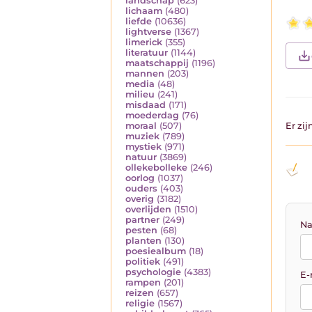
landschap
(623)
lichaam
(480)
liefde
(10636)
lightverse
(1367)
limerick
(355)
literatuur
(1144)
maatschappij
(1196)
mannen
(203)
media
(48)
milieu
(241)
misdaad
(171)
moederdag
(76)
Er zi
moraal
(507)
muziek
(789)
mystiek
(971)
natuur
(3869)
ollekebolleke
(246)
oorlog
(1037)
ouders
(403)
overig
(3182)
overlijden
(1510)
partner
(249)
Na
pesten
(68)
planten
(130)
poesiealbum
(18)
politiek
(491)
psychologie
(4383)
E-
rampen
(201)
reizen
(657)
religie
(1567)