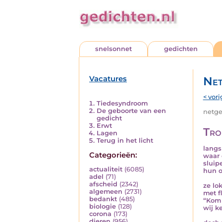
snelsonnet
gedichten
Vacatures
Net
< vori
Tiedesyndroom
De geboorte van een
netged
gedicht
Erwt
Tro
Lagen
Terug in het licht
langs
Categorieën:
waar 
sluip
actualiteit
(6085)
hun o
adel
(71)
afscheid
(2342)
ze lok
algemeen
(2731)
met f
bedankt
(485)
“Kom 
biologie
(128)
wij k
corona
(173)
dieren
(956)