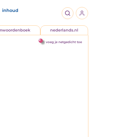
inhoud
jmwoordenboek
nederlands.nl
voeg je netgedicht toe