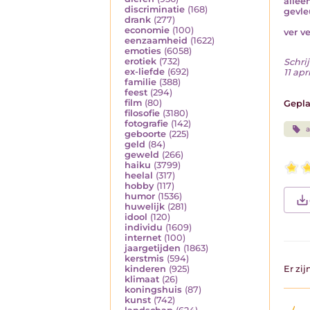
allee
discriminatie
(168)
gevle
drank
(277)
economie
(100)
ver v
eenzaamheid
(1622)
emoties
(6058)
erotiek
(732)
Schrij
ex-liefde
(692)
11 apr
familie
(388)
feest
(294)
film
(80)
Gepla
filosofie
(3180)
fotografie
(142)
geboorte
(225)
geld
(84)
geweld
(266)
haiku
(3799)
heelal
(317)
hobby
(117)
humor
(1536)
huwelijk
(281)
idool
(120)
individu
(1609)
internet
(100)
jaargetijden
(1863)
kerstmis
(594)
kinderen
(925)
Er zi
klimaat
(26)
koningshuis
(87)
kunst
(742)