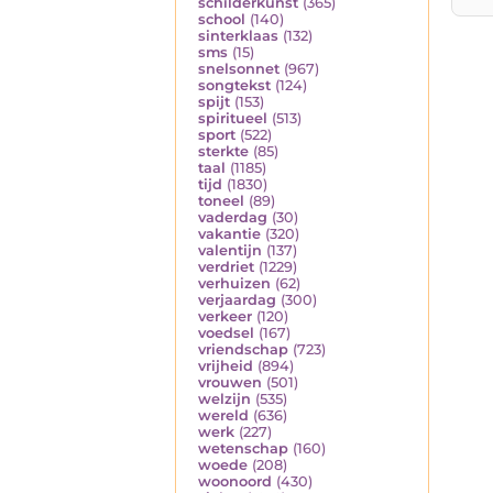
schilderkunst
(365)
school
(140)
sinterklaas
(132)
sms
(15)
snelsonnet
(967)
songtekst
(124)
spijt
(153)
spiritueel
(513)
sport
(522)
sterkte
(85)
taal
(1185)
tijd
(1830)
toneel
(89)
vaderdag
(30)
vakantie
(320)
valentijn
(137)
verdriet
(1229)
verhuizen
(62)
verjaardag
(300)
verkeer
(120)
voedsel
(167)
vriendschap
(723)
vrijheid
(894)
vrouwen
(501)
welzijn
(535)
wereld
(636)
werk
(227)
wetenschap
(160)
woede
(208)
woonoord
(430)