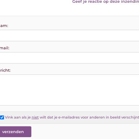
Geef je reactie op deze inzendin
am:
mail:
richt:
Vink aan als je
niet
wilt dat je e-mailadres voor anderen in beeld verschijn