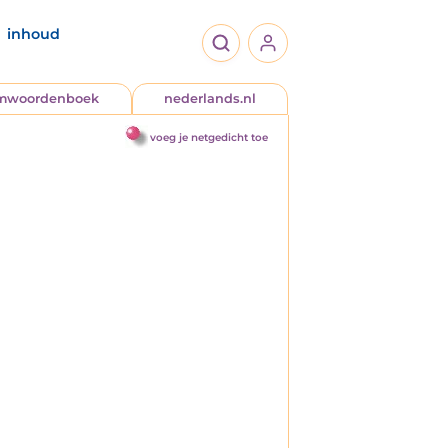
inhoud
jmwoordenboek
nederlands.nl
voeg je netgedicht toe