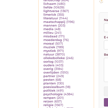
landschap
(624)
lichaam
(480)
liefde
(10639)
lightverse
(1367)
limerick
(355)
literatuur
(1144)
Na
maatschappij
(1196)
mannen
(203)
media
(48)
milieu
(241)
misdaad
(171)
E-
moederdag
(76)
moraal
(507)
muziek
(789)
mystiek
(971)
natuur
(3870)
Be
ollekebolleke
(246)
oorlog
(1037)
ouders
(403)
overig
(3184)
overlijden
(1510)
partner
(249)
pesten
(68)
planten
(130)
poesiealbum
(18)
politiek
(491)
psychologie
(4384)
rampen
(201)
reizen
(657)
religie
(1567)