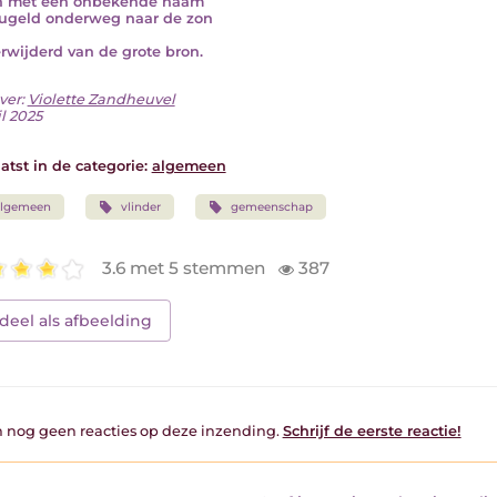
n met een onbekende naam
ugeld onderweg naar de zon
erwijderd van de grote bron.
ver:
Violette Zandheuvel
il 2025
atst in de categorie:
algemeen
algemeen
vlinder
gemeenschap
3.6 met 5 stemmen
387
deel als afbeelding
jn nog geen reacties op deze inzending.
Schrijf de eerste reactie!