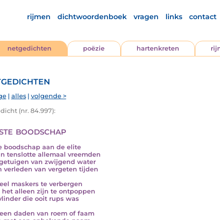
rijmen
dichtwoordenboek
vragen
links
contact
netgedichten
poëzie
hartenkreten
ri
gedichten
ge
|
alles
|
volgende >
icht (nr. 84.997):
ste boodschap
e boodschap aan de elite
jn tenslotte allemaal vreemden
e getuigen van zwijgend water
n verleden van vergeten tijden
veel maskers te verbergen
 het alleen zijn te ontpoppen
 vlinder die ooit rups was
een daden van roem of faam