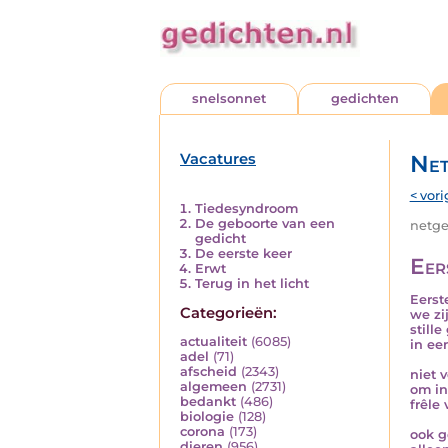
snelsonnet
gedichten
Vacatures
Net
< vori
Tiedesyndroom
De geboorte van een
netged
gedicht
De eerste keer
Eer
Erwt
Terug in het licht
Eerst
Categorieën:
we zi
still
actualiteit
(6085)
in ee
adel
(71)
afscheid
(2343)
niet 
algemeen
(2731)
om in
bedankt
(486)
frêle
biologie
(128)
corona
(173)
ook g
dieren
(956)