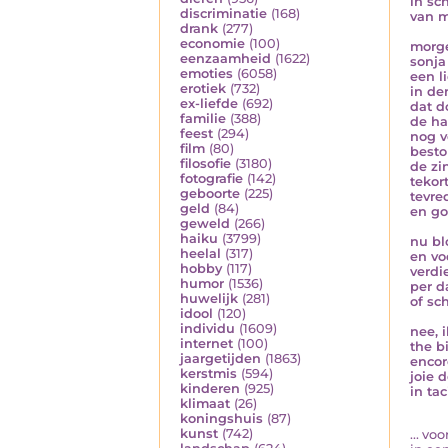
in sc
discriminatie
(168)
van m
drank
(277)
economie
(100)
morge
eenzaamheid
(1622)
sonja
emoties
(6058)
een li
erotiek
(732)
in de
ex-liefde
(692)
dat d
familie
(388)
de ha
feest
(294)
nog v
film
(80)
best
filosofie
(3180)
de zi
fotografie
(142)
tekor
geboorte
(225)
tevre
geld
(84)
en go
geweld
(266)
haiku
(3799)
nu bl
heelal
(317)
en vo
hobby
(117)
verdi
humor
(1536)
per d
huwelijk
(281)
of sc
idool
(120)
individu
(1609)
nee, 
internet
(100)
the b
jaargetijden
(1863)
encor
kerstmis
(594)
joie d
kinderen
(925)
in ta
klimaat
(26)
koningshuis
(87)
kunst
(742)
... voo