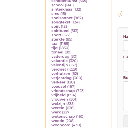
schilderkunst
(365)
school
(140)
sinterklaas
(132)
sms
(15)
snelsonnet
(967)
songtekst
(124)
spijt
(153)
spiritueel
(513)
sport
(522)
Na
sterkte
(85)
taal
(1185)
tijd
(1830)
toneel
(89)
vaderdag
(30)
E-
vakantie
(320)
valentijn
(137)
verdriet
(1229)
verhuizen
(62)
Be
verjaardag
(300)
verkeer
(120)
voedsel
(167)
vriendschap
(723)
vrijheid
(894)
vrouwen
(501)
welzijn
(535)
wereld
(636)
werk
(227)
wetenschap
(160)
woede
(208)
woonoord
(430)