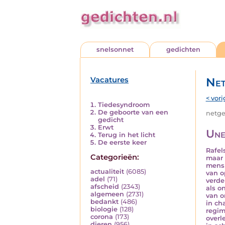
snelsonnet
gedichten
Vacatures
Net
< vori
Tiedesyndroom
De geboorte van een
netged
gedicht
Erwt
Une
Terug in het licht
De eerste keer
Rafel
Categorieën:
maar 
mens
actualiteit
(6085)
van o
adel
(71)
verde
afscheid
(2343)
als o
algemeen
(2731)
van o
bedankt
(486)
in ch
biologie
(128)
regim
corona
(173)
overl
dieren
(956)