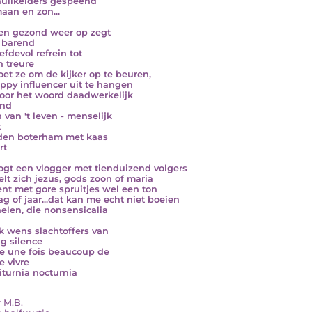
huilkelders gespeend
aan en zon...
n gezond weer op zegt
 barend
efdevol refrein tot
n treure
oet ze om de kijker op te beuren,
ppy influencer uit te hangen
oor het woord daadwerkelijk
ond
n van 't leven - menselijk
t
den boterham met kaas
rt
ogt een vlogger met tienduizend volgers
elt zich jezus, gods zoon of maria
ent met gore spruitjes wel een ton
ag of jaar...dat kan me echt niet boeien
helen, die nonsensicalia
ik wens slachtoffers van
ig silence
e une fois beaucoup de
e vivre
citurnia nocturnia
r M.B.