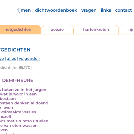
rijmen
dichtwoordenboek
vragen
links
contact
netgedichten
poëzie
hartenkreten
ri
gedichten
ge
|
alles
|
volgende >
icht (nr. 85.170):
 demi-heure
s heten ze in het jargon
wat is 'yolo' in een
bestaan
pstaan denken al doend
r leven
nvolmaakte versies
nszelf
aos met z'n retro rituelen
e van eten wassen
even