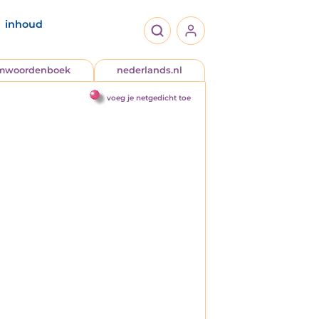
inhoud
jmwoordenboek
nederlands.nl
voeg je netgedicht toe