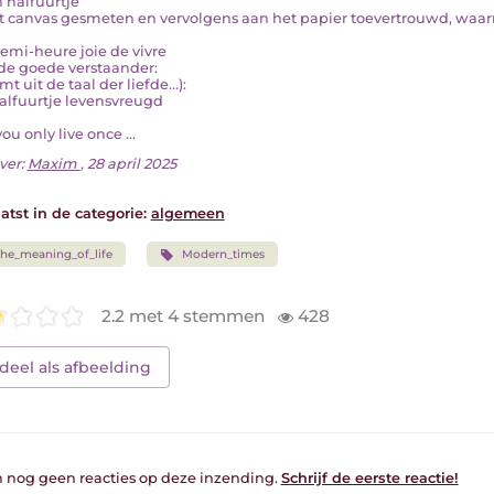
n halfuurtje
t canvas gesmeten en vervolgens aan het papier toevertrouwd, waarna
emi-heure joie de vivre
 de goede verstaander:
mt uit de taal der liefde...):
alfuurtje levensvreugd
you only live once ...
ver:
Maxim
, 28 april 2025
atst in de categorie:
algemeen
he_meaning_of_life
Modern_times
2.2 met 4 stemmen
428
deel als afbeelding
jn nog geen reacties op deze inzending.
Schrijf de eerste reactie!