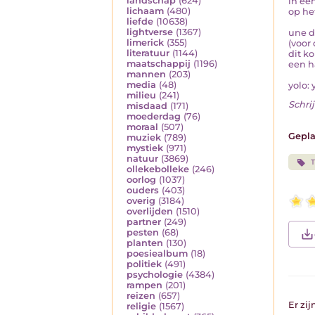
landschap
(624)
in ee
lichaam
(480)
op he
liefde
(10638)
lightverse
(1367)
une d
limerick
(355)
(voor
literatuur
(1144)
dit ko
maatschappij
(1196)
een h
mannen
(203)
media
(48)
yolo: 
milieu
(241)
Schrij
misdaad
(171)
moederdag
(76)
moraal
(507)
Gepla
muziek
(789)
mystiek
(971)
natuur
(3869)
T
ollekebolleke
(246)
oorlog
(1037)
ouders
(403)
overig
(3184)
overlijden
(1510)
partner
(249)
pesten
(68)
planten
(130)
poesiealbum
(18)
politiek
(491)
psychologie
(4384)
rampen
(201)
reizen
(657)
Er zi
religie
(1567)