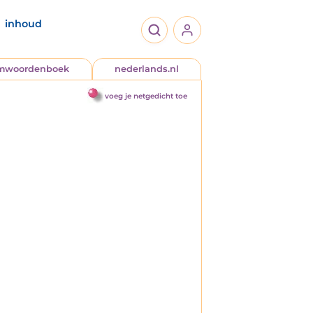
inhoud
jmwoordenboek
nederlands.nl
voeg je netgedicht toe