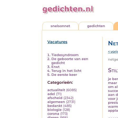
snelsonnet
gedichten
Vacatures
Net
< vori
Tiedesyndroom
De geboorte van een
netged
gedicht
Erwt
Sti
Terug in het licht
De eerste keer
je be
Categorieën:
maar 
om al
actualiteit
(6085)
succe
adel
(71)
aan d
afscheid
(2342)
voor 
algemeen
(2731)
prest
bedankt
(485)
warm
biologie
(128)
appla
corona
(173)
dieren
(956)