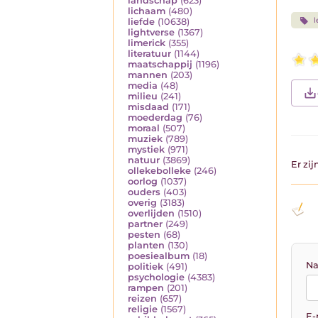
landschap
(623)
lichaam
(480)
l
liefde
(10638)
lightverse
(1367)
limerick
(355)
literatuur
(1144)
maatschappij
(1196)
mannen
(203)
media
(48)
milieu
(241)
misdaad
(171)
moederdag
(76)
moraal
(507)
muziek
(789)
mystiek
(971)
natuur
(3869)
Er zi
ollekebolleke
(246)
oorlog
(1037)
ouders
(403)
overig
(3183)
overlijden
(1510)
partner
(249)
pesten
(68)
planten
(130)
poesiealbum
(18)
Na
politiek
(491)
psychologie
(4383)
rampen
(201)
reizen
(657)
religie
(1567)
E-