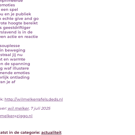
mprimeerde
 emoties
s een spel
ou en je publiek
n echte give and go
rote hoogte bereikt
s geestdriftiger
rslavend is in de
en actie en reactie
souplesse
e in beweging
straal jij nu
cht en warmte
n de spanning
g waf illustere
mende emoties
erlijk ontlading
an je af
ok:
http://wilmelkerrafels.deds.nl
ver:
wil melker
, 7 juli 2025
lmelker
ziggo.nl
atst in de categorie:
actualiteit