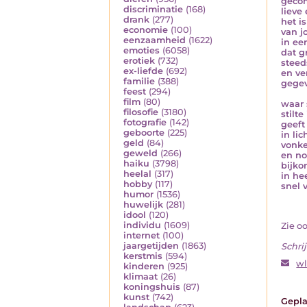
geco
discriminatie
(168)
lieve
drank
(277)
het i
economie
(100)
van j
eenzaamheid
(1622)
in ee
emoties
(6058)
dat g
erotiek
(732)
steed
ex-liefde
(692)
en ve
familie
(388)
gegev
feest
(294)
film
(80)
waar 
filosofie
(3180)
stilt
fotografie
(142)
geeft 
geboorte
(225)
in li
geld
(84)
vonke
geweld
(266)
en no
haiku
(3798)
bijko
heelal
(317)
in he
hobby
(117)
snel v
humor
(1536)
huwelijk
(281)
idool
(120)
individu
(1609)
Zie o
internet
(100)
jaargetijden
(1863)
Schrij
kerstmis
(594)
w
kinderen
(925)
klimaat
(26)
koningshuis
(87)
kunst
(742)
Gepla