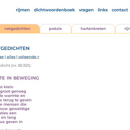
rijmen
dichtwoordenboek
vragen
links
contact
netgedichten
poëzie
hartenkreten
ri
gedichten
ge
|
alles
|
volgende >
icht (nr. 85.921):
lte in beweging
nt klein
groot genoeg
le warmte en
s terug te geven
e mensen die
jouw geweldige
aties een
 en lang
us geven in