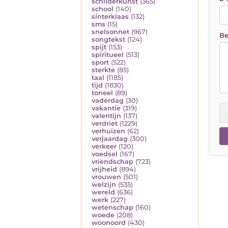
schilderkunst
(365)
school
(140)
sinterklaas
(132)
sms
(15)
snelsonnet
(967)
Be
songtekst
(124)
spijt
(153)
spiritueel
(513)
sport
(522)
sterkte
(85)
taal
(1185)
tijd
(1830)
toneel
(89)
vaderdag
(30)
vakantie
(319)
valentijn
(137)
verdriet
(1229)
verhuizen
(62)
verjaardag
(300)
verkeer
(120)
voedsel
(167)
vriendschap
(723)
vrijheid
(894)
vrouwen
(501)
welzijn
(535)
wereld
(636)
werk
(227)
wetenschap
(160)
woede
(208)
woonoord
(430)