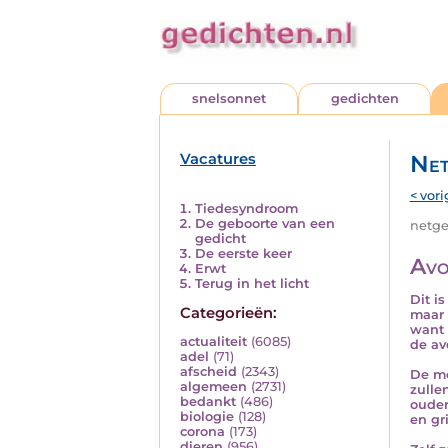
snelsonnet
gedichten
Vacatures
Net
< vori
Tiedesyndroom
De geboorte van een
netged
gedicht
De eerste keer
Avo
Erwt
Terug in het licht
Dit i
Categorieën:
maar 
want 
actualiteit
(6085)
de av
adel
(71)
afscheid
(2343)
De me
algemeen
(2731)
zulle
bedankt
(486)
ouder
biologie
(128)
en gr
corona
(173)
dieren
(956)