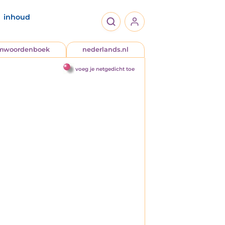
inhoud
jmwoordenboek
nederlands.nl
voeg je netgedicht toe