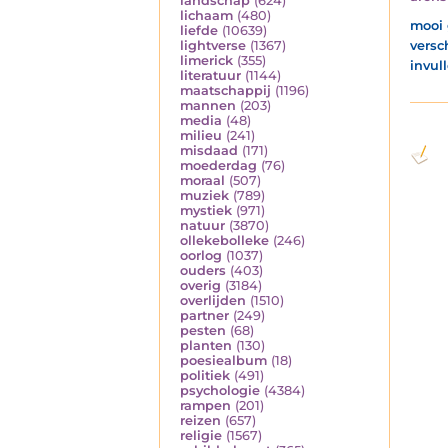
landschap
(624)
lichaam
(480)
mooi 
liefde
(10639)
versc
lightverse
(1367)
limerick
(355)
invul
literatuur
(1144)
maatschappij
(1196)
mannen
(203)
media
(48)
milieu
(241)
misdaad
(171)
moederdag
(76)
moraal
(507)
muziek
(789)
mystiek
(971)
natuur
(3870)
ollekebolleke
(246)
oorlog
(1037)
ouders
(403)
overig
(3184)
overlijden
(1510)
partner
(249)
pesten
(68)
planten
(130)
poesiealbum
(18)
politiek
(491)
psychologie
(4384)
rampen
(201)
reizen
(657)
religie
(1567)