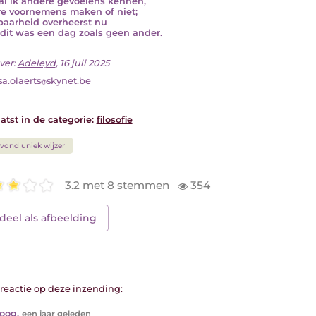
zal ik andere gevoelens kennen,
e voornemens maken of niet;
aarheid overheerst nu
dit was een dag zoals geen ander.
ver:
Adeleyd
, 16 juli 2025
sa.olaerts
skynet.be
atst in de categorie:
filosofie
vond uniek wijzer
3.2 met 8 stemmen
354
deel als afbeelding
1 reactie op deze inzending:
soog
,
een jaar geleden