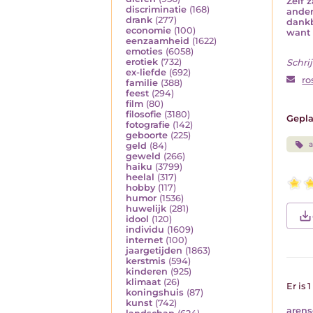
Zelf 
discriminatie
(168)
ander
drank
(277)
dankb
economie
(100)
want 
eenzaamheid
(1622)
emoties
(6058)
erotiek
(732)
Schrij
ex-liefde
(692)
ro
familie
(388)
feest
(294)
film
(80)
filosofie
(3180)
Gepla
fotografie
(142)
geboorte
(225)
a
geld
(84)
geweld
(266)
haiku
(3799)
heelal
(317)
hobby
(117)
humor
(1536)
huwelijk
(281)
idool
(120)
individu
(1609)
internet
(100)
jaargetijden
(1863)
kerstmis
(594)
kinderen
(925)
klimaat
(26)
Er is 
koningshuis
(87)
kunst
(742)
aren