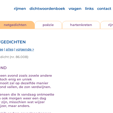
rijmen
dichtwoordenboek
vragen
links
contact
netgedichten
poëzie
hartenkreten
ri
gedichten
ge
|
alles
|
volgende >
icht (nr. 86.008):
nd
s een avond zoals zovele andere
toch enig en uniek
nooit zal op dezelfde manier
ond vallen, de zon verdwijnen.
nsen die ik vandaag ontmoette
n ook morgen weer een dag
 zijn, misschien wat wijzer
ijzer, maar anders.