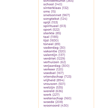
schilderkunst
(365)
school
(140)
sinterklaas
(132)
sms
(15)
snelsonnet
(967)
songtekst
(124)
spijt
(153)
spiritueel
(513)
sport
(522)
sterkte
(85)
taal
(1185)
tijd
(1830)
toneel
(89)
vaderdag
(30)
vakantie
(320)
valentijn
(137)
verdriet
(1229)
verhuizen
(62)
verjaardag
(300)
verkeer
(120)
voedsel
(167)
vriendschap
(723)
vrijheid
(894)
vrouwen
(501)
welzijn
(535)
wereld
(636)
werk
(227)
wetenschap
(160)
woede
(208)
woonoord
(430)