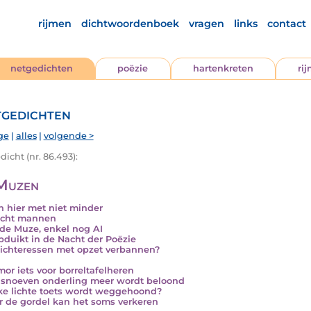
rijmen
dichtwoordenboek
vragen
links
contact
netgedichten
poëzie
hartenkreten
ri
gedichten
ge
|
alles
|
volgende >
icht (nr. 86.493):
Muzen
ijn hier met niet minder
acht mannen
j, de Muze, enkel nog AI
pduikt in de Nacht der Poëzie
dichteressen met opzet verbannen?
mor iets voor borreltafelheren
snoeven onderling meer wordt beloond
ke lichte toets wordt weggehoond?
 de gordel kan het soms verkeren