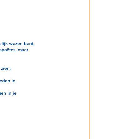
elijk wezen bent,
dopoëtes, maar
 zien:
neden in
en in je