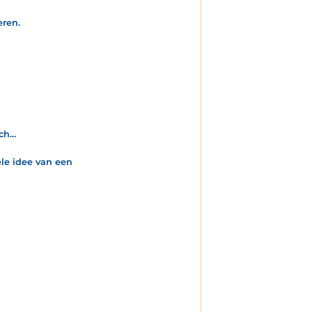
eren.
h...
ele idee van een