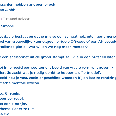
sschien hebben anderen er ook
an ... hhh
m
,
11 maand geleden
 Simone,
et dat je bestaat en dat je in vivo een sympathiek, intelligent mens
el van vrouwelijke kunne...geen virtuele QR-code of een AI- pseu
Hollands glorie - wat willen we nog meer, meneer?
e een snelsonnet uit de grond stampt zal ik je in een nutshell laten
bt in je hoofd een soortement beeld van wat je vorm wilt geven, k
en. Je zoekt wat je nodig denkt te hebben als "leitmotief".
eeld hou je vast, zoekt er geschikte woorden bij en laat ze rondzing
tische mentale lexicon.
u: 6 regels,
ben per regel,
et een eindrijm.
chema ziet er zo uit:
a c-c.