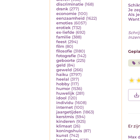
discriminatie
(168)
Schik
drank
(277)
Je ze
economie
(100)
Als j
eenzaamheid
(1622)
Want 
emoties
(6057)
erotiek
(732)
ex-liefde
(692)
Schrij
familie
(388)
Inzen
feest
(294)
film
(80)
filosofie
(3180)
Gepla
fotografie
(142)
geboorte
(225)
S
geld
(84)
geweld
(266)
haiku
(3797)
heelal
(317)
hobby
(117)
humor
(1536)
huwelijk
(281)
idool
(120)
individu
(1608)
internet
(100)
jaargetijden
(1863)
kerstmis
(594)
kinderen
(925)
klimaat
(26)
Er zij
koningshuis
(87)
kunst
(742)
Max d