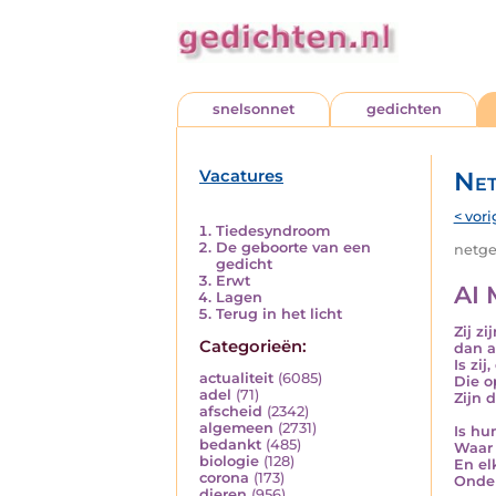
snelsonnet
gedichten
Vacatures
Net
< vori
Tiedesyndroom
De geboorte van een
netged
gedicht
Erwt
AI 
Lagen
Terug in het licht
Zij z
Categorieën:
dan 
Is zi
actualiteit
(6085)
Die o
adel
(71)
Zijn 
afscheid
(2342)
algemeen
(2731)
Is hu
bedankt
(485)
Waar 
biologie
(128)
En el
corona
(173)
Onder
dieren
(956)