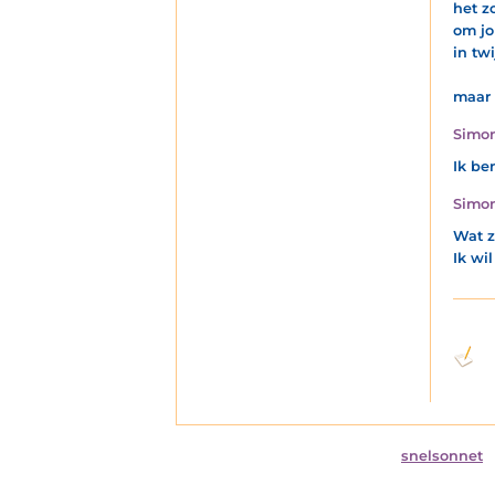
het z
om j
in twi
maar v
Simon
Ik be
Simon
Wat z
Ik wi
snelsonnet