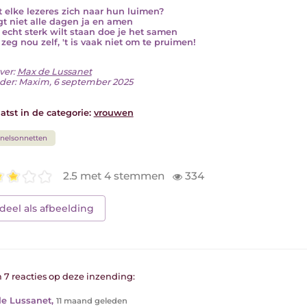
t elke lezeres zich naar hun luimen?
gt niet alle dagen ja en amen
e echt sterk wilt staan doe je het samen
zeg nou zelf, 't is vaak niet om te pruimen!
ver:
Max de Lussanet
der: Maxim, 6 september 2025
atst in de categorie:
vrouwen
nelsonnetten
2.5 met 4 stemmen
334
deel als afbeelding
n 7 reacties op deze inzending:
e Lussanet
,
11 maand geleden