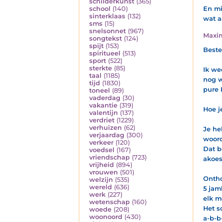
schilderkunst
(365)
school
(140)
En mi
sinterklaas
(132)
wat a
sms
(15)
snelsonnet
(967)
Maxi
songtekst
(124)
spijt
(153)
Beste
spiritueel
(513)
sport
(522)
sterkte
(85)
Ik we
taal
(1185)
nog w
tijd
(1830)
pure 
toneel
(89)
vaderdag
(30)
vakantie
(319)
Hoe j
valentijn
(137)
verdriet
(1229)
verhuizen
(62)
Je he
verjaardag
(300)
woord
verkeer
(120)
Dat b
voedsel
(167)
vriendschap
(723)
akoes
vrijheid
(894)
vrouwen
(501)
Ontho
welzijn
(535)
wereld
(636)
5 jam
werk
(227)
elk m
wetenschap
(160)
Het s
woede
(208)
woonoord
(430)
a-b-b-