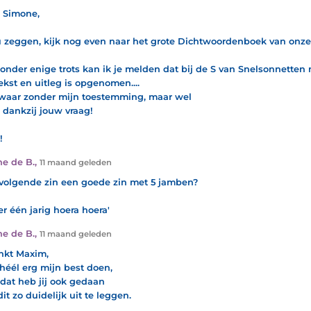
 Simone,
u zeggen, kijk nog even naar het grote Dichtwoordenboek van onz
zonder enige trots kan ik je melden dat bij de S van Snelsonnetten
ekst en uitleg is opgenomen....
waar zonder mijn toestemming, maar wel
dankzij jouw vraag!
!
e de B.
,
11 maand geleden
 volgende zin een goede zin met 5 jamben?
 er één jarig hoera hoera'
e de B.
,
11 maand geleden
nkt Maxim,
 héél erg mijn best doen,
dat heb jij ook gedaan
it zo duidelijk uit te leggen.