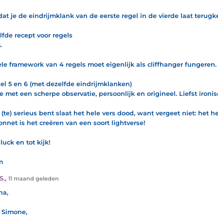
dat je de eindrijmklank van de eerste regel in de vierde laat terugk
lfde recept voor regels
.
ele framework van 4 regels moet eigenlijk als cliffhanger fungeren.
gel 5 en 6 (met dezelfde eindrijmklanken)
e met een scherpe observatie, persoonlijk en origineel. Liefst ironisc
e (te) serieus bent slaat het hele vers dood, want vergeet niet: het h
onnet is het creëren van een soort lightverse!
luck en tot kijk!
m
S.
,
11 maand geleden
ha,
 Simone,