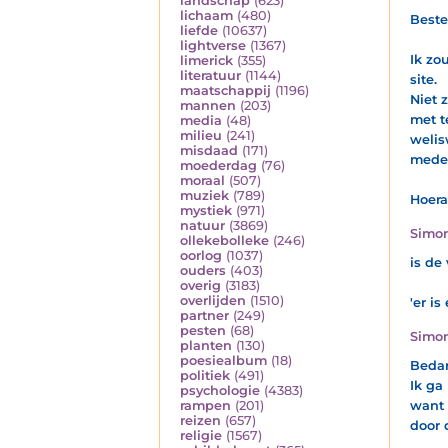
landschap
(623)
lichaam
(480)
Beste
liefde
(10637)
lightverse
(1367)
Ik zo
limerick
(355)
literatuur
(1144)
site.
maatschappij
(1196)
Niet 
mannen
(203)
met t
media
(48)
milieu
(241)
welis
misdaad
(171)
mede 
moederdag
(76)
moraal
(507)
muziek
(789)
Hoera
mystiek
(971)
natuur
(3869)
Simon
ollekebolleke
(246)
oorlog
(1037)
is de
ouders
(403)
overig
(3183)
overlijden
(1510)
'er is
partner
(249)
pesten
(68)
Simon
planten
(130)
poesiealbum
(18)
Beda
politiek
(491)
Ik ga
psychologie
(4383)
rampen
(201)
want 
reizen
(657)
door d
religie
(1567)