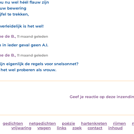
ou nu wel héél flauw zijn
ouw bewering
jfel te trekken,
erleidelijk is het wel!
e de B.
,
11 maand geleden
n in ieder geval geen A.I.
e de B.
,
11 maand geleden
ijn eigenlijk de regels voor snelsonnet?
l het wel proberen als vrouw.
Geef je reactie op deze inzendin
gedichten
netgedichten
poëzie
hartenkreten
rijmen
vrijwaring
vragen
links
zoek
contact
inhoud