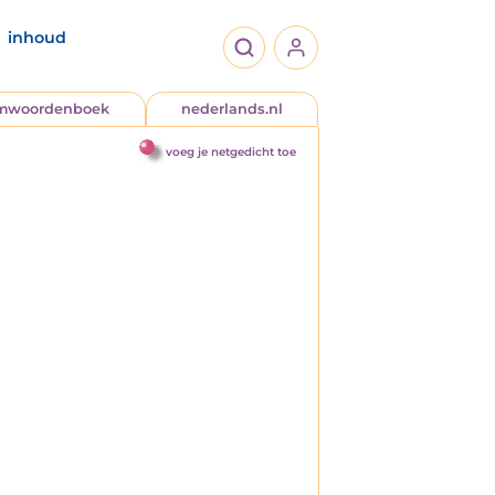
inhoud
jmwoordenboek
nederlands.nl
voeg je netgedicht toe