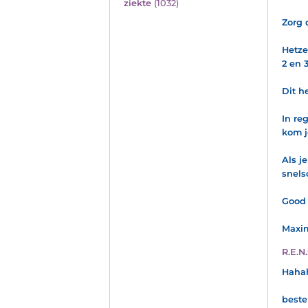
ziekte
(1032)
Zorg 
Hetze
2 en 3
Dit h
In re
kom j
Als j
snels
Good 
Maxi
R.E.N.
Haha
beste