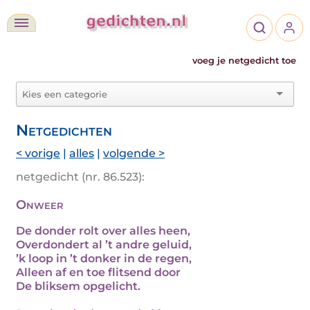
voeg je netgedicht toe
Netgedichten
< vorige
|
alles
|
volgende >
netgedicht (nr. 86.523):
Onweer
De donder rolt over alles heen,
Overdondert al ’t andre geluid,
’k loop in ’t donker in de regen,
Alleen af en toe flitsend door
De bliksem opgelicht.