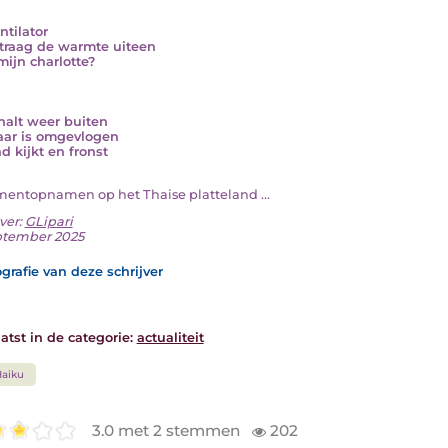
ntilator
 traag de warmte uiteen
mijn charlotte?
nalt weer buiten
aar is omgevlogen
d kijkt en fronst
omentopnamen op het Thaise platteland ...
ver:
GLipari
ptember 2025
grafie van deze schrijver
atst in de categorie:
actualiteit
aiku
3.0 met 2 stemmen
202