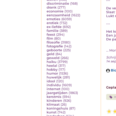
---
discriminatie
(168)
drank
(277)
De ve
economie
(100)
Slaat
eenzaamheid
(1622)
Lukt 
emoties
(6059)
erotiek
(732)
---
ex-liefde
(692)
familie
(389)
Het k
feest
(294)
Een j
film
(80)
De pa
filosofie
(3180)
fotografie
(142)
geboorte
(225)
... M
geld
(84)
Schrij
geweld
(266)
14 se
haiku
(3799)
heelal
(317)
hobby
(117)
Bio
humor
(1536)
huwelijk
(281)
idool
(120)
individu
(1609)
Gepla
internet
(100)
jaargetijden
(1863)
kerstmis
(594)
H
kinderen
(926)
klimaat
(26)
koningshuis
(87)
kunst
(742)