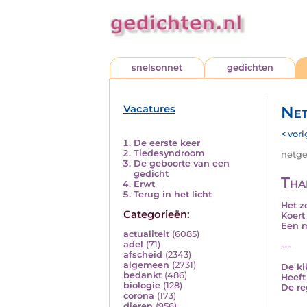
snelsonnet
gedichten
Vacatures
Net
< vori
De eerste keer
Tiedesyndroom
netged
De geboorte van een
gedicht
Tha
Erwt
Terug in het licht
Het z
Categorieën:
Koert
Een m
actualiteit
(6085)
adel
(71)
---
afscheid
(2343)
algemeen
(2731)
De ki
bedankt
(486)
Heeft
biologie
(128)
De re
corona
(173)
dieren
(956)