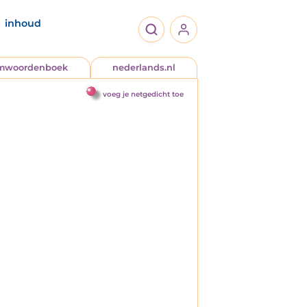
inhoud
jmwoordenboek
nederlands.nl
voeg je netgedicht toe