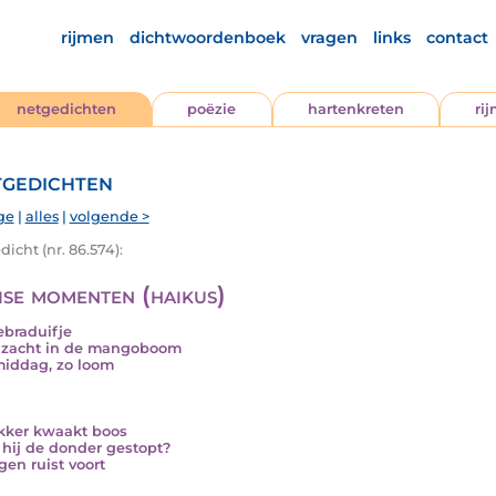
rijmen
dichtwoordenboek
vragen
links
contact
netgedichten
poëzie
hartenkreten
ri
gedichten
ge
|
alles
|
volgende >
icht (nr. 86.574):
ise momenten (haikus)
ebraduifje
 zacht in de mangoboom
iddag, zo loom
kker kwaakt boos
 hij de donder gestopt?
gen ruist voort