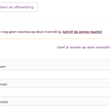
deel als afbeelding
jn nog geen reacties op deze inzending.
Schrijf de eerste reactie!
Geef je reactie op deze inzendin
am:
mail:
richt: