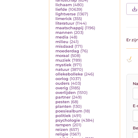
landschap
(624)
lichaam
(480)
liefde
(10639)
lightverse
(1367)
limerick
(355)
literatuur
(1144)
maatschappij
(1196)
mannen
(203)
media
(48)
Er zi
milieu
(241)
misdaad
(171)
moederdag
(76)
moraal
(508)
muziek
(789)
mystiek
(971)
natuur
(3870)
ollekebolleke
(246)
oorlog
(1037)
ouders
(403)
Na
overig
(3185)
overlijden
(1510)
partner
(249)
pesten
(68)
E-
planten
(130)
poesiealbum
(18)
politiek
(491)
psychologie
(4384)
rampen
(201)
Be
reizen
(657)
religie
(1567)