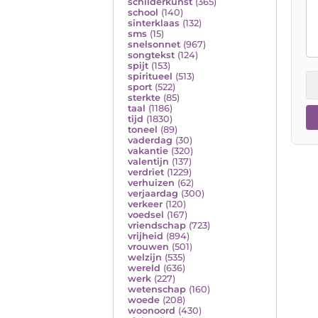
schilderkunst
(365)
school
(140)
sinterklaas
(132)
sms
(15)
snelsonnet
(967)
songtekst
(124)
spijt
(153)
spiritueel
(513)
sport
(522)
sterkte
(85)
taal
(1186)
tijd
(1830)
toneel
(89)
vaderdag
(30)
vakantie
(320)
valentijn
(137)
verdriet
(1229)
verhuizen
(62)
verjaardag
(300)
verkeer
(120)
voedsel
(167)
vriendschap
(723)
vrijheid
(894)
vrouwen
(501)
welzijn
(535)
wereld
(636)
werk
(227)
wetenschap
(160)
woede
(208)
woonoord
(430)