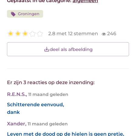
Geplaatst in de categorie:
algemeen
Groningen
2.8 met 12 stemmen
246
deel als afbeelding
Er zijn 3 reacties op deze inzending:
R.E.N.S.
,
11 maand geleden
Schitterende eenvoud,
dank
Xander
,
11 maand geleden
Leven met de dood op de hielen is geen pretje,