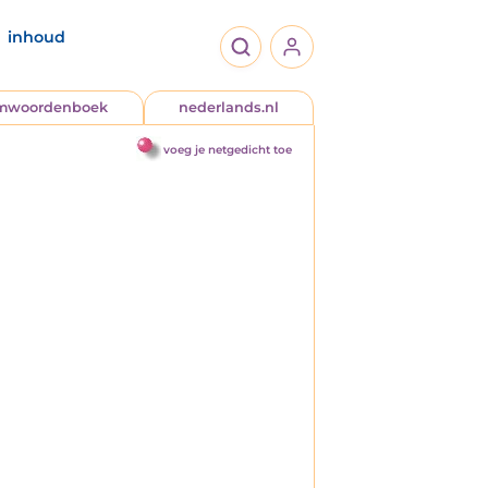
inhoud
jmwoordenboek
nederlands.nl
voeg je netgedicht toe