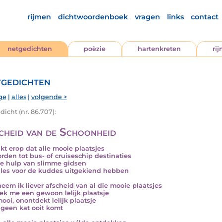
rijmen
dichtwoordenboek
vragen
links
contact
netgedichten
poëzie
hartenkreten
ri
gedichten
ge
|
alles
|
volgende >
icht (nr. 86.707):
cheid van de Schoonheid
jkt erop dat alle mooie plaatsjes
rden tot bus- of cruiseschip destinaties
e hulp van slimme gidsen
lles voor de kuddes uitgekiend hebben
eem ik liever afscheid van al die mooie plaatsjes
ek me een gewoon lelijk plaatsje
ooi, onontdekt lelijk plaatsje
geen kat ooit komt