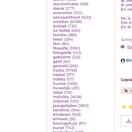
Ik, d
discriminatie
(168)
Ik sc
drank
(277)
En ne
economie
(100)
eenzaamheid
(1622)
Nu is
emoties
(6058)
Die m
erotiek
(732)
En ik 
ex-liefde
(692)
familie
(388)
feest
(294)
Schrij
film
(80)
Ba
filosofie
(3180)
fotografie
(142)
geboorte
(225)
Bio
geld
(84)
geweld
(266)
haiku
(3798)
heelal
(317)
hobby
(117)
Gepla
humor
(1536)
huwelijk
(281)
idool
(120)
individu
(1608)
internet
(100)
jaargetijden
(1863)
kerstmis
(594)
kinderen
(925)
klimaat
(26)
koningshuis
(87)
kunst
(742)