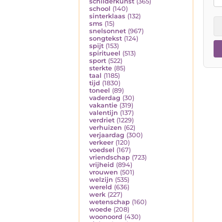
schilderkunst
(365)
school
(140)
sinterklaas
(132)
sms
(15)
snelsonnet
(967)
songtekst
(124)
spijt
(153)
spiritueel
(513)
sport
(522)
sterkte
(85)
taal
(1185)
tijd
(1830)
toneel
(89)
vaderdag
(30)
vakantie
(319)
valentijn
(137)
verdriet
(1229)
verhuizen
(62)
verjaardag
(300)
verkeer
(120)
voedsel
(167)
vriendschap
(723)
vrijheid
(894)
vrouwen
(501)
welzijn
(535)
wereld
(636)
werk
(227)
wetenschap
(160)
woede
(208)
woonoord
(430)