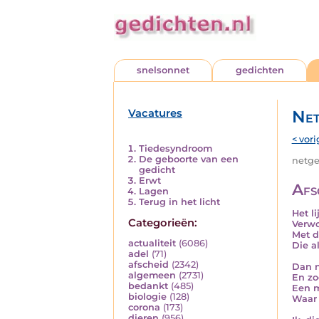
snelsonnet
gedichten
Vacatures
Net
< vori
Tiedesyndroom
De geboorte van een
netged
gedicht
Erwt
Afs
Lagen
Terug in het licht
Het li
Categorieën:
Verwo
Met d
actualiteit
(6086)
Die a
adel
(71)
afscheid
(2342)
Dan n
algemeen
(2731)
En zo
bedankt
(485)
Een m
biologie
(128)
Waar 
corona
(173)
dieren
(956)