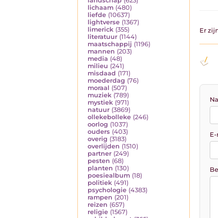
landschap
(623)
lichaam
(480)
liefde
(10637)
lightverse
(1367)
limerick
(355)
Er zi
literatuur
(1144)
maatschappij
(1196)
mannen
(203)
media
(48)
milieu
(241)
misdaad
(171)
moederdag
(76)
moraal
(507)
muziek
(789)
Na
mystiek
(971)
natuur
(3869)
ollekebolleke
(246)
oorlog
(1037)
ouders
(403)
E-
overig
(3183)
overlijden
(1510)
partner
(249)
pesten
(68)
planten
(130)
Be
poesiealbum
(18)
politiek
(491)
psychologie
(4383)
rampen
(201)
reizen
(657)
religie
(1567)