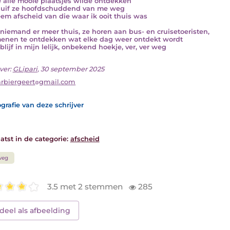
ie alle mooie plaatsjes wilde ontdekken
huif ze hoofdschuddend van me weg
em afscheid van die waar ik ooit thuis was
 niemand er meer thuis, ze horen aan bus- en cruisetoeristen,
enen te ontdekken wat elke dag weer ontdekt wordt
blijf in mijn lelijk, onbekend hoekje, ver, ver weg
ver:
GLipari
, 30 september 2025
rbiergeert
gmail.com
grafie van deze schrijver
atst in de categorie:
afscheid
weg
3.5 met 2 stemmen
285
deel als afbeelding