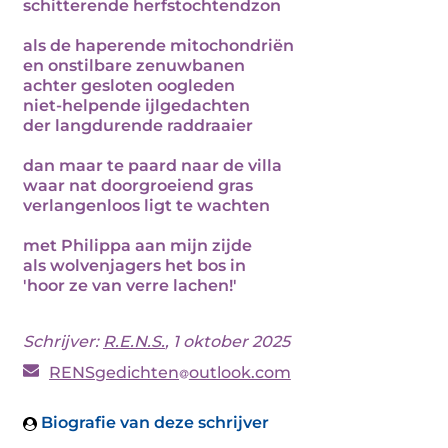
schitterende herfstochtendzon
als de haperende mitochondriën
en onstilbare zenuwbanen
achter gesloten oogleden
niet-helpende ijlgedachten
der langdurende raddraaier
dan maar te paard naar de villa
waar nat doorgroeiend gras
verlangenloos ligt te wachten
met Philippa aan mijn zijde
als wolvenjagers het bos in
'hoor ze van verre lachen!'
Schrijver:
R.E.N.S.
, 1 oktober 2025
RENSgedichten
outlook.com
Biografie van deze schrijver