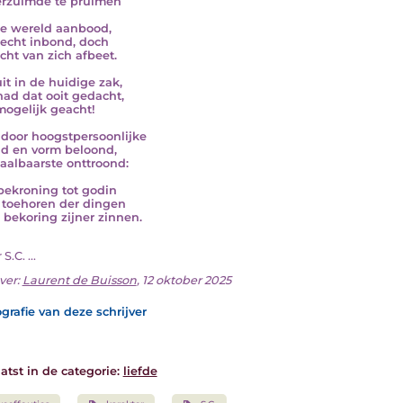
erzuimde te pruimen
e wereld aanbood,
 echt inbond, doch
echt van zich afbeet.
it in de huidige zak,
had dat ooit gedacht,
mogelijk geacht!
door hoogstpersoonlijke
d en vorm beloond,
haalbaarste onttroond:
bekroning tot godin
t toehoren der dingen
 bekoring zijner zinnen.
 S.C. ...
ver:
Laurent de Buisson
, 12 oktober 2025
grafie van deze schrijver
atst in de categorie:
liefde