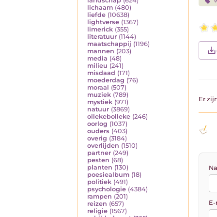
landschap
(624)
w
lichaam
(480)
liefde
(10638)
lightverse
(1367)
limerick
(355)
literatuur
(1144)
maatschappij
(1196)
mannen
(203)
media
(48)
milieu
(241)
misdaad
(171)
moederdag
(76)
moraal
(507)
muziek
(789)
Er zi
mystiek
(971)
natuur
(3869)
ollekebolleke
(246)
oorlog
(1037)
ouders
(403)
overig
(3184)
overlijden
(1510)
partner
(249)
pesten
(68)
planten
(130)
Na
poesiealbum
(18)
politiek
(491)
psychologie
(4384)
rampen
(201)
E-
reizen
(657)
religie
(1567)