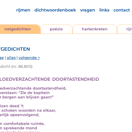
rijmen
dichtwoordenboek
vragen
links
contact
netgedichten
poëzie
hartenkreten
ri
gedichten
ge
|
alles
|
volgende >
icht (nr. 86.803):
bloedverzachtende doortastendheid
oedverzachtende doortastendheid,
verstaan: “Zie de kapitein
r bergen aan blijven gaan!”
izen deed ’t:
t schoten woorden na elkaar,
arlijk opeenvolgend,
ijn comfortabele ruimte,
ijn sprekende mond