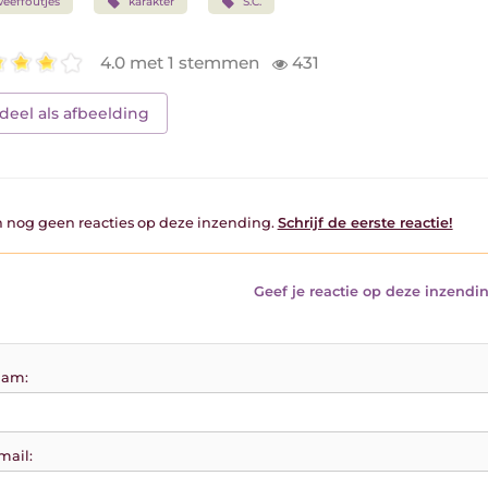
eeffoutjes
karakter
S.C.
4.0 met 1 stemmen
431
deel als afbeelding
jn nog geen reacties op deze inzending.
Schrijf de eerste reactie!
Geef je reactie op deze inzendin
am:
mail: