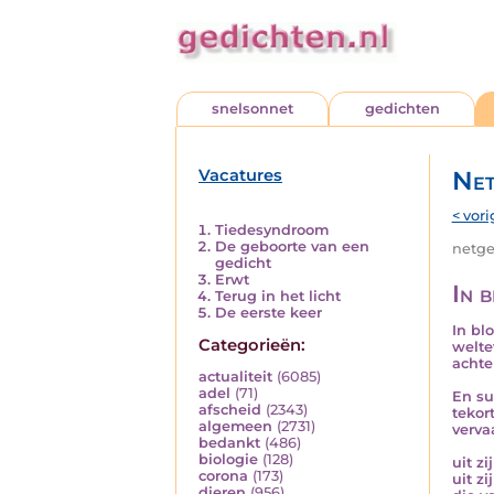
snelsonnet
gedichten
Vacatures
Net
< vori
Tiedesyndroom
De geboorte van een
netged
gedicht
Erwt
In 
Terug in het licht
De eerste keer
In bl
Categorieën:
welte
achte
actualiteit
(6085)
adel
(71)
En su
afscheid
(2343)
tekor
algemeen
(2731)
verva
bedankt
(486)
biologie
(128)
uit z
corona
(173)
uit z
dieren
(956)