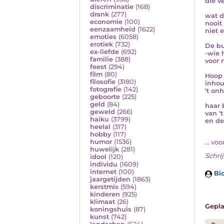
die v
discriminatie
(168)
drank
(277)
wat d
economie
(100)
nooit
eenzaamheid
(1622)
niet 
emoties
(6058)
erotiek
(732)
De bu
ex-liefde
(692)
-wie 
familie
(388)
voor 
feest
(294)
film
(80)
Hoop 
filosofie
(3180)
inhou
fotografie
(142)
‘t on
geboorte
(225)
geld
(84)
haar 
geweld
(266)
van ‘
haiku
(3799)
en de
heelal
(317)
hobby
(117)
humor
(1536)
... voor
huwelijk
(281)
Schrij
idool
(120)
individu
(1609)
internet
(100)
Bio
jaargetijden
(1863)
kerstmis
(594)
kinderen
(925)
klimaat
(26)
Gepla
koningshuis
(87)
kunst
(742)