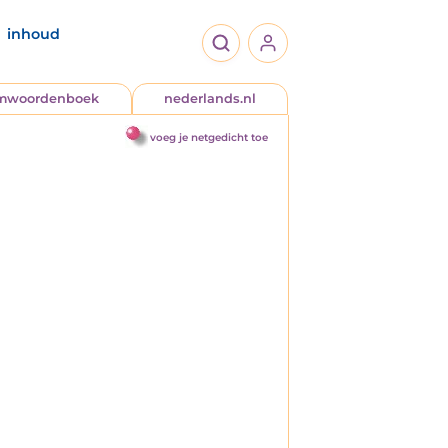
inhoud
jmwoordenboek
nederlands.nl
voeg je netgedicht toe