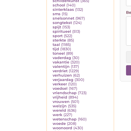
schilderkunst
(365)
school
(140)
sinterklaas
(132)
Be
sms
(15)
snelsonnet
(967)
songtekst
(124)
spijt
(153)
spiritueel
(513)
sport
(522)
sterkte
(85)
taal
(1185)
tijd
(1830)
toneel
(89)
vaderdag
(30)
vakantie
(320)
valentijn
(137)
verdriet
(1229)
verhuizen
(62)
verjaardag
(300)
verkeer
(120)
voedsel
(167)
vriendschap
(723)
vrijheid
(894)
vrouwen
(501)
welzijn
(535)
wereld
(636)
werk
(227)
wetenschap
(160)
woede
(208)
woonoord
(430)