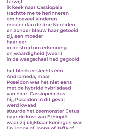
terwijl
ik keek naar Cassiopeia
trachtte me te herinneren
om hoeveel kinderen
mooier dan de drie Nereïden
en zonder blauw haar getooid
zij, een moeder
haar eer
in de strijd om erkenning
en waardigheid (weer!)
in de waagschaal had gegooid
het bleek er slechts één
Andromeda, maar
Poseidon was het niet eens
met de hybride hybrisdaad
van haar, Cassiopeia dus
hij, Poseidon in dit geval
werd kwaad
stuurde het zeemonster Cetus
naar de kust van Ethiopië
waar zij blijkbaar koningen was
(in Joppe of Joppa of Jaffa of