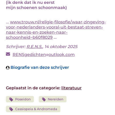
(ik denk dat ik nu eerst
mijn schoenen schoonmaak)
...
www.trouw.nl/religie-filosofie/waar-zingeving-
voor-nederlanders-vooral-uit-bestaat-streven-
naar-kennis-en-zoeken-naar-
schoonheid~b60f8029
...
Schrijver:
R.E.N.S.
, 14 oktober 2025
RENSgedichten
outlook.com
Biografie van deze schrijver
Geplaatst in de categorie:
literatuur
Poseidon
Nereïden
Cassiopeia & Andromeda