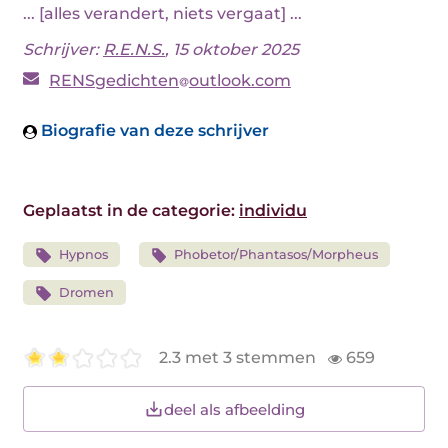
... [alles verandert, niets vergaat] ...
Schrijver:
R.E.N.S.
, 15 oktober 2025
RENSgedichten
outlook.com
Biografie van deze schrijver
Geplaatst in de categorie:
individu
Hypnos
Phobetor/Phantasos/Morpheus
Dromen
2.3 met 3 stemmen
659
deel als afbeelding