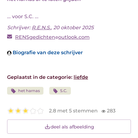
... voor S.C. ...
Schrijver:
R.E.N.S.
, 20 oktober 2025
RENSgedichten
outlook.com
Biografie van deze schrijver
Geplaatst in de categorie:
liefde
het harnas
S.C.
2.8 met 5 stemmen
283
deel als afbeelding