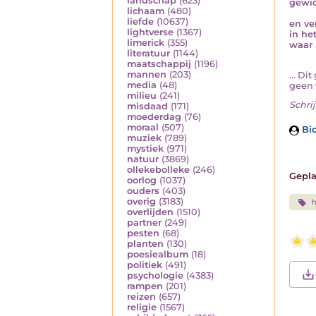
landschap
(623)
gewic
lichaam
(480)
liefde
(10637)
en v
lightverse
(1367)
in he
limerick
(355)
waar a
literatuur
(1144)
maatschappij
(1196)
mannen
(203)
... Di
media
(48)
geen v
milieu
(241)
Schrij
misdaad
(171)
moederdag
(76)
moraal
(507)
Bio
muziek
(789)
mystiek
(971)
natuur
(3869)
ollekebolleke
(246)
Gepla
oorlog
(1037)
ouders
(403)
overig
(3183)
h
overlijden
(1510)
partner
(249)
pesten
(68)
planten
(130)
poesiealbum
(18)
politiek
(491)
psychologie
(4383)
rampen
(201)
reizen
(657)
religie
(1567)