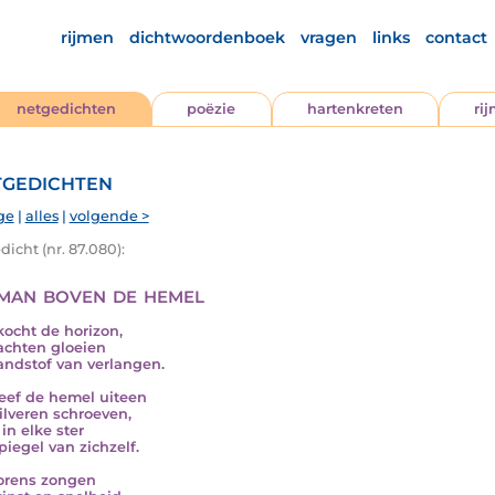
rijmen
dichtwoordenboek
vragen
links
contact
netgedichten
poëzie
hartenkreten
ri
gedichten
ge
|
alles
|
volgende >
icht (nr. 87.080):
man boven de hemel
kocht de horizon,
nachten gloeien
andstof van verlangen.
reef de hemel uiteen
ilveren schroeven,
in elke ster
piegel van zichzelf.
torens zongen