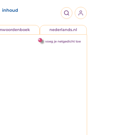
inhoud
jmwoordenboek
nederlands.nl
voeg je netgedicht toe