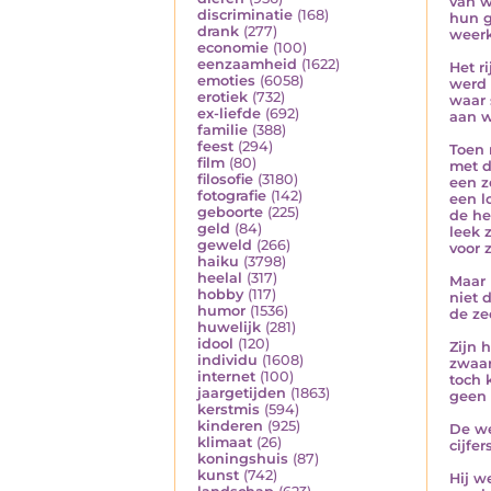
van w
discriminatie
(168)
hun g
drank
(277)
weerk
economie
(100)
eenzaamheid
(1622)
Het r
emoties
(6058)
werd 
erotiek
(732)
waar 
ex-liefde
(692)
aan w
familie
(388)
feest
(294)
Toen
film
(80)
met d
filosofie
(3180)
een z
fotografie
(142)
een l
geboorte
(225)
de he
geld
(84)
leek 
geweld
(266)
voor z
haiku
(3798)
heelal
(317)
Maar 
hobby
(117)
niet 
humor
(1536)
de ze
huwelijk
(281)
idool
(120)
Zijn
individu
(1608)
zwaar
internet
(100)
toch 
jaargetijden
(1863)
geen 
kerstmis
(594)
kinderen
(925)
De w
klimaat
(26)
cijfe
koningshuis
(87)
kunst
(742)
Hij w