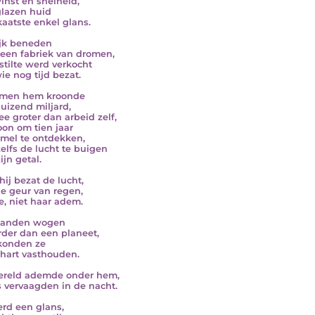
inst en snelheid,
lazen huid
aatste enkel glans.
ijk beneden
een fabriek van dromen,
stilte werd verkocht
ie nog tijd bezat.
 men hem kroonde
uizend miljard,
ee groter dan arbeid zelf,
oon om tien jaar
mel te ontdekken,
zelfs de lucht te buigen
ijn getal.
hij bezat de lucht,
de geur van regen,
e, niet haar adem.
 handen wogen
der dan een planeet,
konden ze
hart vasthouden.
ereld ademde onder hem,
rs vervaagden in de nacht.
erd een glans,