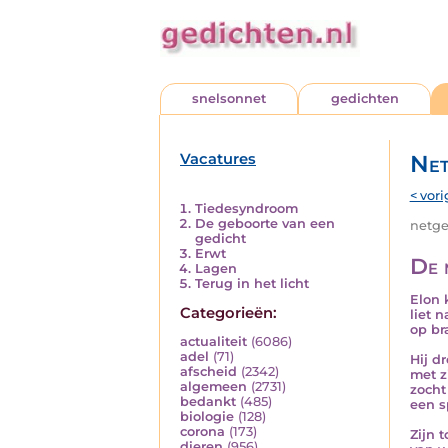
snelsonnet
gedichten
Vacatures
Net
< vori
Tiedesyndroom
De geboorte van een
netged
gedicht
Erwt
De 
Lagen
Terug in het licht
Elon 
Categorieën:
liet 
op br
actualiteit
(6086)
adel
(71)
Hij d
afscheid
(2342)
met z
algemeen
(2731)
zocht 
bedankt
(485)
een s
biologie
(128)
corona
(173)
Zijn 
dieren
(956)