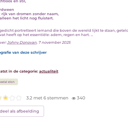
htloos en stil,
erdween
t rijk van dromen zonder naam,
lleen het licht nog fluistert.
t gedicht portretteert iemand die boven de wereld lijkt te staan, geteld
at heeft op het essentiële: adem, regen en hart. ...
ver:
Johny Donovan
, 7 november 2025
grafie van deze schrijver
atst in de categorie:
actualiteit
eelal elon
3.2 met 6 stemmen
340
deel als afbeelding