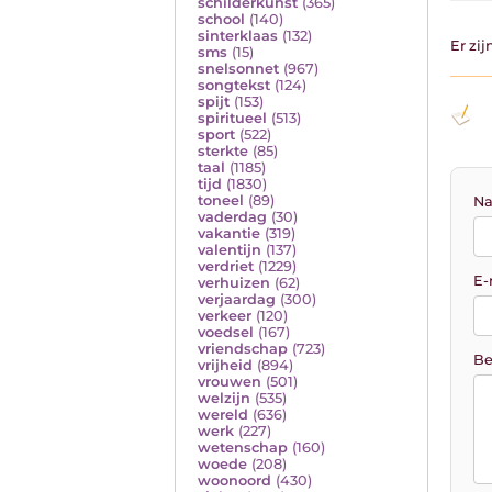
schilderkunst
(365)
school
(140)
sinterklaas
(132)
Er zi
sms
(15)
snelsonnet
(967)
songtekst
(124)
spijt
(153)
spiritueel
(513)
sport
(522)
sterkte
(85)
taal
(1185)
tijd
(1830)
toneel
(89)
Na
vaderdag
(30)
vakantie
(319)
valentijn
(137)
verdriet
(1229)
E-
verhuizen
(62)
verjaardag
(300)
verkeer
(120)
voedsel
(167)
vriendschap
(723)
Be
vrijheid
(894)
vrouwen
(501)
welzijn
(535)
wereld
(636)
werk
(227)
wetenschap
(160)
woede
(208)
woonoord
(430)