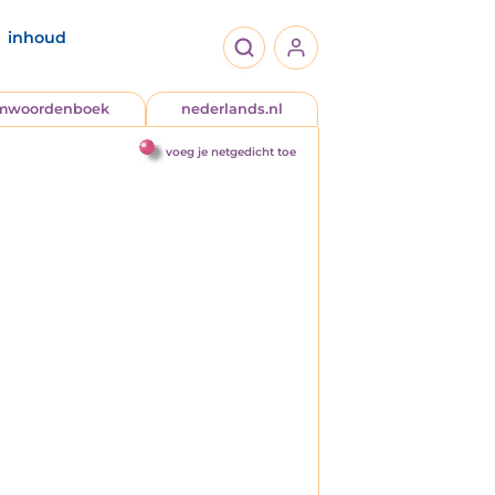
inhoud
jmwoordenboek
nederlands.nl
voeg je netgedicht toe