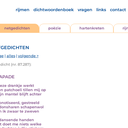
rijmen
dichtwoordenboek
vragen
links
contact
netgedichten
poëzie
hartenkreten
ri
gedichten
ge
|
alles
|
volgende >
icht (nr. 87.287):
apade
ieze drankje werkt
n patchoeli tillen mij op
jn mantel blijft achter
notiseerd, gestreeld
donsharen schapenwol
 ik zwaar te zweven
 dansende handen
t doet me niets welke