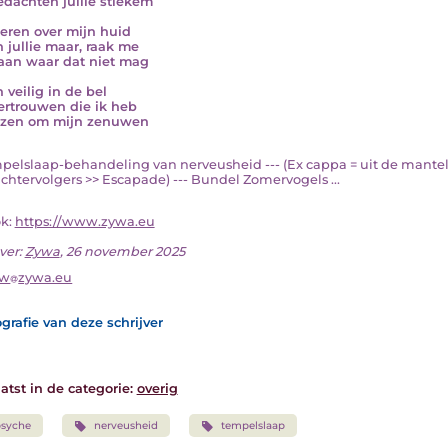
edachten jullie stiekem
eren over mijn huid
n jullie maar, raak me
 aan waar dat niet mag
 veilig in de bel
ertrouwen die ik heb
azen om mijn zenuwen
empelslaap-behandeling van nerveusheid --- (Ex cappa = uit de mante
achtervolgers >> Escapade) --- Bundel Zomervogels ...
ok:
https://www.zywa.eu
ver:
Zywa
, 26 november 2025
yw
zywa.eu
grafie van deze schrijver
atst in de categorie:
overig
psyche
nerveusheid
tempelslaap