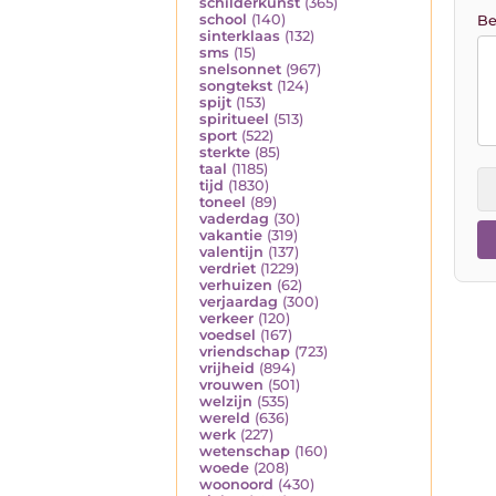
schilderkunst
(365)
school
(140)
Be
sinterklaas
(132)
sms
(15)
snelsonnet
(967)
songtekst
(124)
spijt
(153)
spiritueel
(513)
sport
(522)
sterkte
(85)
taal
(1185)
tijd
(1830)
toneel
(89)
vaderdag
(30)
vakantie
(319)
valentijn
(137)
verdriet
(1229)
verhuizen
(62)
verjaardag
(300)
verkeer
(120)
voedsel
(167)
vriendschap
(723)
vrijheid
(894)
vrouwen
(501)
welzijn
(535)
wereld
(636)
werk
(227)
wetenschap
(160)
woede
(208)
woonoord
(430)