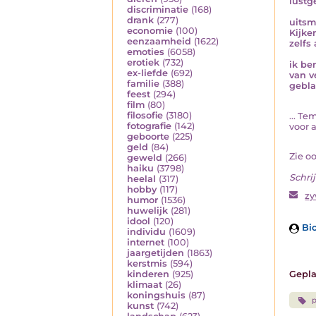
lustg
discriminatie
(168)
drank
(277)
uitsm
economie
(100)
Kijke
eenzaamheid
(1622)
zelfs
emoties
(6058)
erotiek
(732)
ik ben
ex-liefde
(692)
van v
familie
(388)
gebl
feest
(294)
film
(80)
filosofie
(3180)
... T
fotografie
(142)
voor 
geboorte
(225)
geld
(84)
Zie o
geweld
(266)
haiku
(3798)
Schrij
heelal
(317)
hobby
(117)
z
humor
(1536)
huwelijk
(281)
idool
(120)
Bio
individu
(1609)
internet
(100)
jaargetijden
(1863)
kerstmis
(594)
Gepla
kinderen
(925)
klimaat
(26)
koningshuis
(87)
kunst
(742)