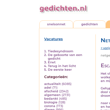
snelsonnet
gedichten
Vacatures
Net
< vori
Tiedesyndroom
De geboorte van een
netged
gedicht
Erwt
Esc
Terug in het licht
De eerste keer
Het v
Categorieën:
wolke
en mi
actualiteit
(6085)
adel
(71)
Gehyp
afscheid
(2342)
door 
algemeen
(2731)
droom
bedankt
(485)
biologie
(128)
naar
corona
(173)
en he
dieren
(956)