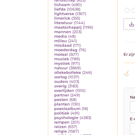
landschap
(623)
lichaam
(480)
liefde
(10638)
lightverse
(1367)
limerick
(355)
literatuur
(1144)
maatschappij
(1196)
mannen
(203)
media
(48)
milieu
(241)
misdaad
(171)
moederdag
(76)
Er zi
moraal
(507)
muziek
(789)
mystiek
(971)
natuur
(3869)
ollekebolleke
(246)
oorlog
(1037)
ouders
(403)
overig
(3183)
overlijden
(1510)
partner
(249)
Na
pesten
(68)
planten
(130)
poesiealbum
(18)
politiek
(491)
psychologie
(4383)
E-
rampen
(201)
reizen
(657)
religie
(1567)