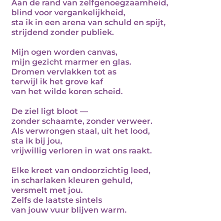
Aan de rand van zelfgenoegzaamheid,
blind voor vergankelijkheid,
sta ik in een arena van schuld en spijt,
strijdend zonder publiek.
Mijn ogen worden canvas,
mijn gezicht marmer en glas.
Dromen vervlakken tot as
terwijl ik het grove kaf
van het wilde koren scheid.
De ziel ligt bloot —
zonder schaamte, zonder verweer.
Als verwrongen staal, uit het lood,
sta ik bij jou,
vrijwillig verloren in wat ons raakt.
Elke kreet van ondoorzichtig leed,
in scharlaken kleuren gehuld,
versmelt met jou.
Zelfs de laatste sintels
van jouw vuur blijven warm.