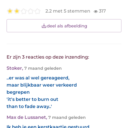
2.2 met 5 stemmen
317
deel als afbeelding
Er zijn 3 reacties op deze inzending:
Stoker
,
7 maand geleden
..er was al wel gereageerd,
maar blijkbaar weer verkeerd
begrepen
'it's better to burn out
than to fade away..'
Max de Lussanet
,
7 maand geleden
Ik heb je een kerstkaartje gestuurd