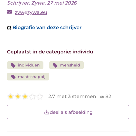
Schrijver:
Zywa
, 27 mei 2026
zyw
zywa.eu
Biografie van deze schrijver
Geplaatst in de categorie:
individu
individuen
mensheid
maatschappij
2.7 met 3 stemmen
82
deel als afbeelding