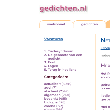
snelsonnet
gedichten
Vacatures
Net
< vori
Tiedesyndroom
De geboorte van een
netged
gedicht
Erwt
Her
Lagen
Terug in het licht
Het f
Categorieën:
en vo
actualiteit
(6085)
getro
adel
(71)
op ee
afscheid
(2342)
algemeen
(2731)
liedj
bedankt
(485)
gespe
biologie
(128)
corona
(173)
met o
dieren
(956)