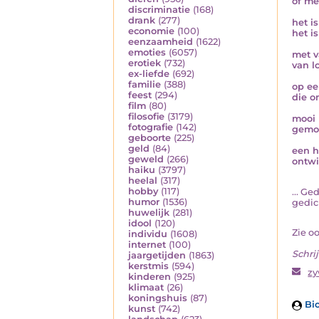
of me
discriminatie
(168)
drank
(277)
het i
economie
(100)
het i
eenzaamheid
(1622)
emoties
(6057)
met va
erotiek
(732)
van l
ex-liefde
(692)
familie
(388)
op ee
feest
(294)
die o
film
(80)
filosofie
(3179)
mooi 
fotografie
(142)
gemo
geboorte
(225)
geld
(84)
een h
geweld
(266)
ontwi
haiku
(3797)
heelal
(317)
hobby
(117)
... Ge
humor
(1536)
gedich
huwelijk
(281)
idool
(120)
Zie o
individu
(1608)
internet
(100)
Schrij
jaargetijden
(1863)
kerstmis
(594)
z
kinderen
(925)
klimaat
(26)
koningshuis
(87)
Bio
kunst
(742)