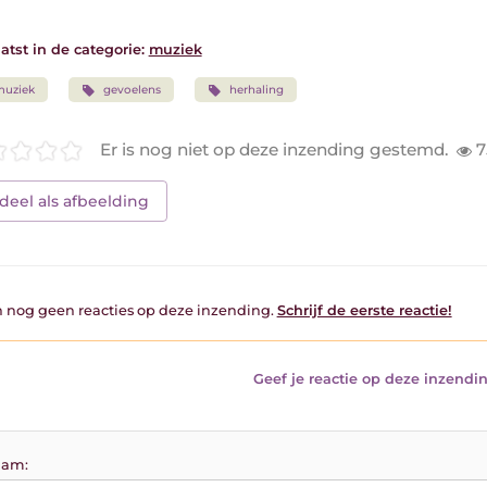
atst in de categorie:
muziek
muziek
gevoelens
herhaling
Er is nog niet op deze inzending gestemd.
7
deel als afbeelding
jn nog geen reacties op deze inzending.
Schrijf de eerste reactie!
Geef je reactie op deze inzendin
am: