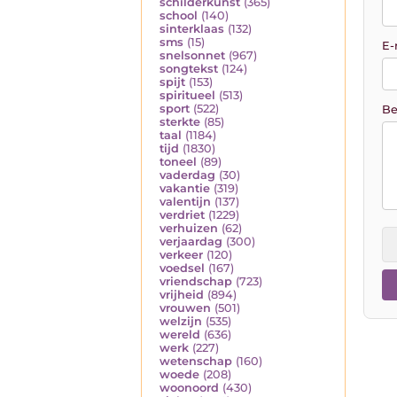
schilderkunst
(365)
school
(140)
sinterklaas
(132)
sms
(15)
E-
snelsonnet
(967)
songtekst
(124)
spijt
(153)
spiritueel
(513)
sport
(522)
Be
sterkte
(85)
taal
(1184)
tijd
(1830)
toneel
(89)
vaderdag
(30)
vakantie
(319)
valentijn
(137)
verdriet
(1229)
verhuizen
(62)
verjaardag
(300)
verkeer
(120)
voedsel
(167)
vriendschap
(723)
vrijheid
(894)
vrouwen
(501)
welzijn
(535)
wereld
(636)
werk
(227)
wetenschap
(160)
woede
(208)
woonoord
(430)