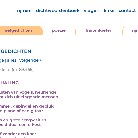
rijmen
dichtwoordenboek
vragen
links
contact
netgedichten
poëzie
hartenkreten
ri
gedichten
ge
|
alles
|
volgende >
icht (nr. 89.456):
haling
luiten van vogels, neuriënde
or zich uit zingende mensen
mmel, gepingel en gepluk
n piano of een gitaar
es en grote composities
eld door een orkest
f zonder een koor