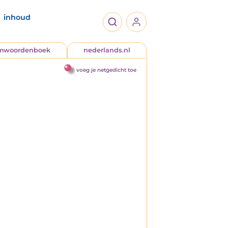
inhoud
jmwoordenboek
nederlands.nl
voeg je netgedicht toe