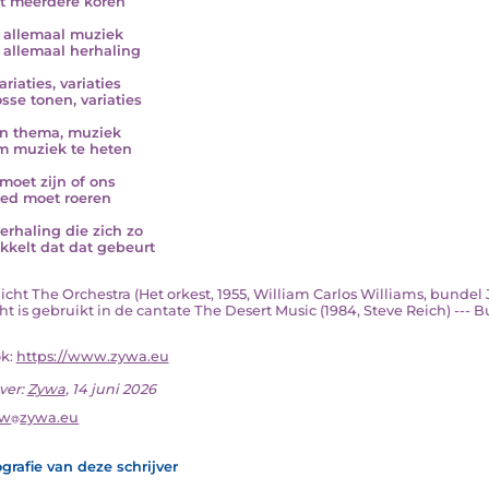
t meerdere koren
s allemaal muziek
s allemaal herhaling
riaties, variaties
osse tonen, variaties
n thema, muziek
m muziek te heten
moet zijn of ons
ed moet roeren
erhaling die zich zo
kkelt dat dat gebeurt
dicht The Orchestra (Het orkest, 1955, William Carlos Williams, bundel 
t is gebruikt in de cantate The Desert Music (1984, Steve Reich) --- B
ok:
https://www.zywa.eu
ver:
Zywa
, 14 juni 2026
yw
zywa.eu
grafie van deze schrijver