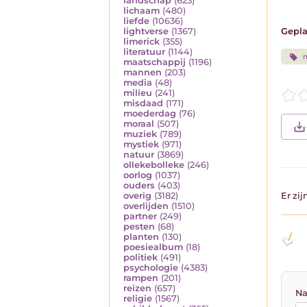
landschap
(623)
lichaam
(480)
liefde
(10636)
Gepla
lightverse
(1367)
limerick
(355)
literatuur
(1144)
maatschappij
(1196)
mannen
(203)
media
(48)
milieu
(241)
misdaad
(171)
moederdag
(76)
moraal
(507)
muziek
(789)
mystiek
(971)
natuur
(3869)
ollekebolleke
(246)
oorlog
(1037)
ouders
(403)
Er zi
overig
(3182)
overlijden
(1510)
partner
(249)
pesten
(68)
planten
(130)
poesiealbum
(18)
politiek
(491)
psychologie
(4383)
rampen
(201)
reizen
(657)
Na
religie
(1567)