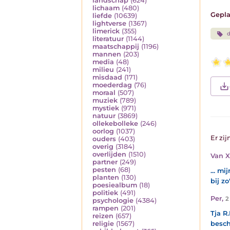
landschap
(624)
lichaam
(480)
Gepla
liefde
(10639)
lightverse
(1367)
limerick
(355)
d
literatuur
(1144)
maatschappij
(1196)
mannen
(203)
media
(48)
milieu
(241)
misdaad
(171)
moederdag
(76)
moraal
(507)
muziek
(789)
mystiek
(971)
natuur
(3869)
ollekebolleke
(246)
oorlog
(1037)
Er zij
ouders
(403)
overig
(3184)
overlijden
(1510)
Van 
partner
(249)
pesten
(68)
... mi
planten
(130)
bij zo
poesiealbum
(18)
politiek
(491)
Per
,
2
psychologie
(4384)
rampen
(201)
Tja R
reizen
(657)
besc
religie
(1567)