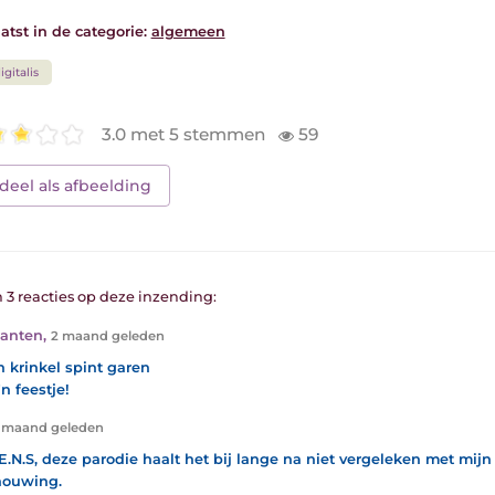
atst in de categorie:
algemeen
igitalis
3.0 met 5 stemmen
59
deel als afbeelding
n 3 reacties op deze inzending:
Xanten
,
2 maand geleden
jn krinkel spint garen
'n feestje!
 maand geleden
.E.N.S, deze parodie haalt het bij lange na niet vergeleken met mijn 
houwing.