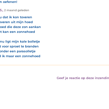
en oefenen!
S.
,
2 maand geleden
u dat ik kon toveren
overen uit mijn hoed
oed die deze zon aankan
et kan een zonnehoed
nu ligt mijn kale bolletje
t voor sproet te branden
 onder een parasolletje
d ik maar een zonnehoed
Geef je reactie op deze inzendin