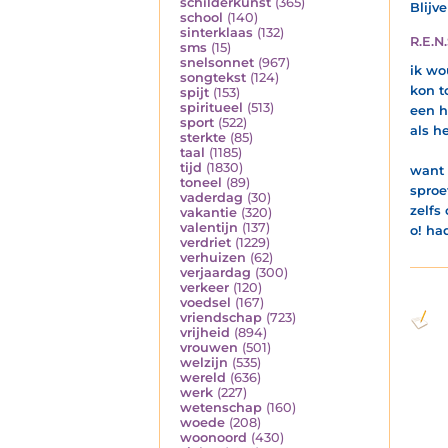
schilderkunst
(365)
Blijv
school
(140)
sinterklaas
(132)
R.E.N.
sms
(15)
snelsonnet
(967)
ik wo
songtekst
(124)
kon t
spijt
(153)
spiritueel
(513)
een h
sport
(522)
als h
sterkte
(85)
taal
(1185)
tijd
(1830)
want 
toneel
(89)
sproe
vaderdag
(30)
zelfs
vakantie
(320)
valentijn
(137)
o! ha
verdriet
(1229)
verhuizen
(62)
verjaardag
(300)
verkeer
(120)
voedsel
(167)
vriendschap
(723)
vrijheid
(894)
vrouwen
(501)
welzijn
(535)
wereld
(636)
werk
(227)
wetenschap
(160)
woede
(208)
woonoord
(430)