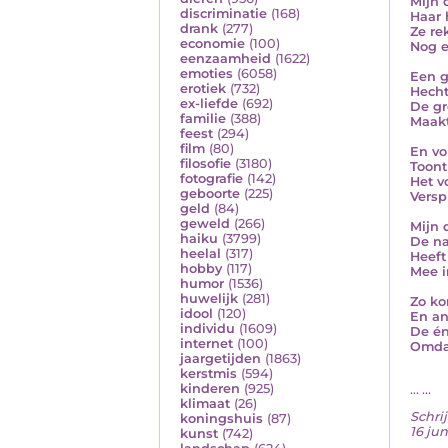
Mijn d
discriminatie
(168)
Haar 
drank
(277)
Ze re
economie
(100)
Nog e
eenzaamheid
(1622)
emoties
(6058)
Een g
erotiek
(732)
Hecht
ex-liefde
(692)
De gr
familie
(388)
Maakt
feest
(294)
film
(80)
En vo
filosofie
(3180)
Toont
fotografie
(142)
Het v
geboorte
(225)
Versp
geld
(84)
geweld
(266)
Mijn 
haiku
(3799)
De na
heelal
(317)
Heeft
hobby
(117)
Mee i
humor
(1536)
huwelijk
(281)
Zo ko
idool
(120)
En an
individu
(1609)
De én
internet
(100)
Omdat
jaargetijden
(1863)
kerstmis
(594)
kinderen
(925)
... ...
klimaat
(26)
Schrij
koningshuis
(87)
16 jun
kunst
(742)