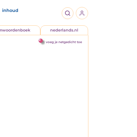
inhoud
jmwoordenboek
nederlands.nl
voeg je netgedicht toe