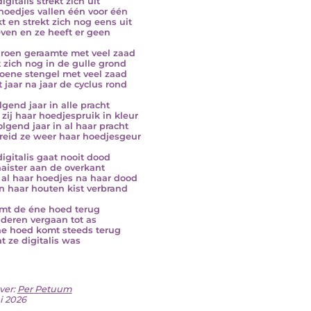
igitalis strekt zich uit
hoedjes vallen één voor één
kt en strekt zich nog eens uit
ven en ze heeft er geen
roen geraamte met veel zaad
 zich nog in de gulle grond
oene stengel met veel zaad
 jaar na jaar de cyclus rond
lgend jaar in alle pracht
 zij haar hoedjespruik in kleur
olgend jaar in al haar pracht
reid ze weer haar hoedjesgeur
digitalis gaat nooit dood
aister aan de overkant
 al haar hoedjes na haar dood
n haar houten kist verbrand
mt de éne hoed terug
deren vergaan tot as
e hoed komt steeds terug
 ze digitalis was
ver:
Per Petuum
i 2026