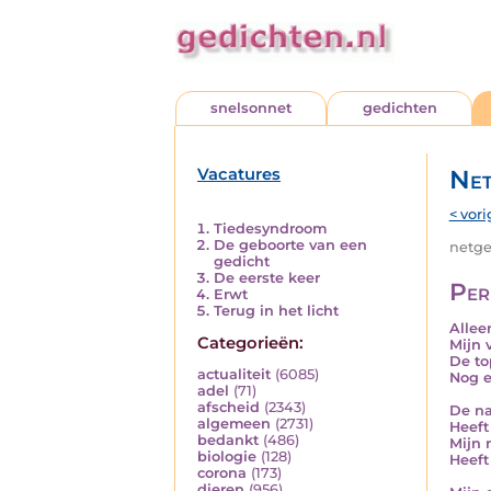
snelsonnet
gedichten
Vacatures
Net
< vori
Tiedesyndroom
De geboorte van een
netged
gedicht
De eerste keer
Per
Erwt
Terug in het licht
Allee
Categorieën:
Mijn 
De to
actualiteit
(6085)
Nog e
adel
(71)
afscheid
(2343)
De na
algemeen
(2731)
Heeft
bedankt
(486)
Mijn 
biologie
(128)
Heeft
corona
(173)
dieren
(956)