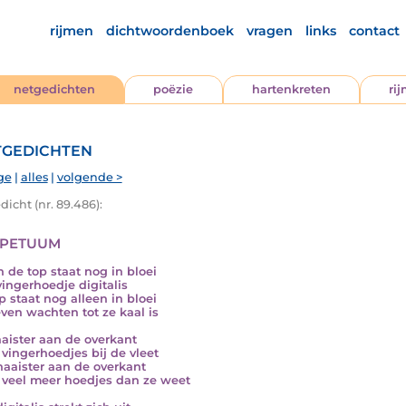
rijmen
dichtwoordenboek
vragen
links
contact
netgedichten
poëzie
hartenkreten
ri
gedichten
ge
|
alles
|
volgende >
icht (nr. 89.486):
petuum
n de top staat nog in bloei
vingerhoedje digitalis
p staat nog alleen in bloei
ven wachten tot ze kaal is
aister aan de overkant
 vingerhoedjes bij de vleet
naaister aan de overkant
 veel meer hoedjes dan ze weet