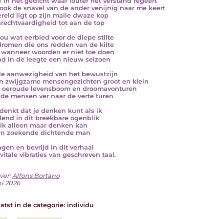
ef in het gedicht waar louter het verstand regeert
ook de snavel van de ander venijnig naar me keert
reld ligt op zijn malle dwaze kop
nrechtvaardigheid tot aan de top
ou wat eerbied voor de diepe stilte
dromen die ons redden van de kilte
 wanneer woorden er niet toe doen
nd in de leegte een nieuw seizoen
lle aanwezigheid van het bewustzijn
n zwijgzame mensengezichten groot en klein
e oeroude levensboom en droomavonturen
k de mensen ver naar de verte turen
 denkt dat je denken kunt als ik
lend in dit breekbare ogenblik
 ik alleen maar denken kan
en zoekende dichtende man
gen en bevrijd in dit verhaal
vitale vibraties van geschreven taal.
ver:
Alfons Bortano
ni 2026
atst in de categorie:
individu