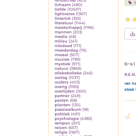
landschap
(623)
i
lichaam
(480)
liefde
(10637)
lightverse
(1367)
limerick
(355)
literatuur
(1144)
maatschappij
(1196)
mannen
(203)
media
(48)
milieu
(241)
misdaad
(171)
moederdag
(76)
moraal
(507)
muziek
(789)
mystiek
(971)
Er is 
natuur
(3869)
ollekebolleke
(246)
R.E.N.
oorlog
(1037)
ouders
(403)
ver n
overig
(3183)
strak 
overlijden
(1510)
partner
(249)
pesten
(68)
planten
(130)
poesiealbum
(18)
politiek
(491)
psychologie
(4383)
rampen
(201)
reizen
(657)
religie
(1567)