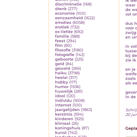
ik le
discriminatie
(168)
waar 
drank
(277)
de we
economie
(100)
vol o
eenzaamheid
(1622)
emoties
(6058)
dus h
erotiek
(732)
voor 
ex-liefde
(692)
zwijg
familie
(388)
en vi
feest
(294)
film
(80)
in vo
filosofie
(3180)
tusse
fotografie
(142)
bij d
geboorte
(225)
zie i
geld
(84)
geweld
(266)
en je
haiku
(3798)
weife
heelal
(317)
zoals
hobby
(117)
als e
humor
(1536)
huwelijk
(281)
gevan
idool
(120)
in de 
individu
(1608)
internet
(100)
jaargetijden
(1863)
Schrij
kerstmis
(594)
20 ju
kinderen
(925)
klimaat
(26)
koningshuis
(87)
Gepla
kunst
(742)