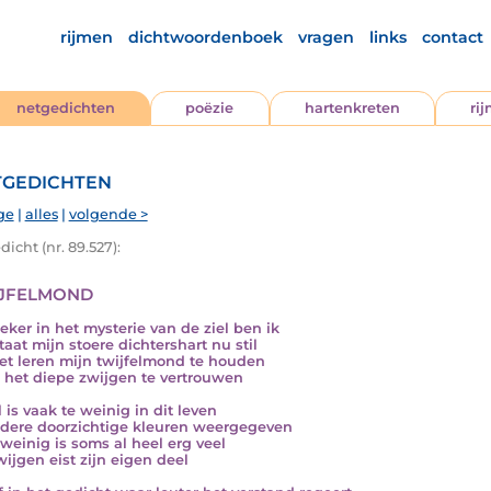
rijmen
dichtwoordenboek
vragen
links
contact
netgedichten
poëzie
hartenkreten
ri
gedichten
ge
|
alles
|
volgende >
icht (nr. 89.527):
jfelmond
eker in het mysterie van de ziel ben ik
taat mijn stoere dichtershart nu stil
et leren mijn twijfelmond te houden
 het diepe zwijgen te vertrouwen
 is vaak te weinig in dit leven
ldere doorzichtige kleuren weergegeven
weinig is soms al heel erg veel
wijgen eist zijn eigen deel