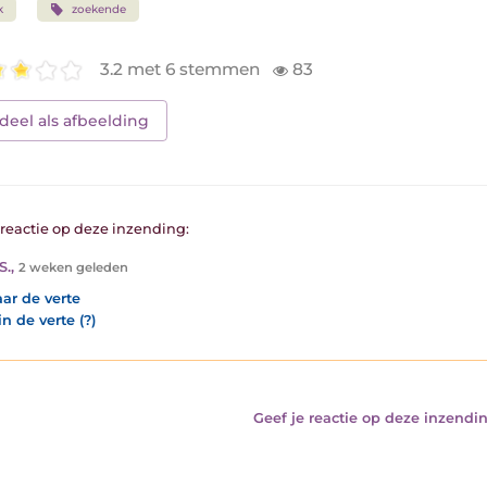
k
zoekende
3.2 met 6 stemmen
83
deel als afbeelding
1 reactie op deze inzending:
S.
,
2 weken geleden
aar de verte
in de verte (?)
Geef je reactie op deze inzendin