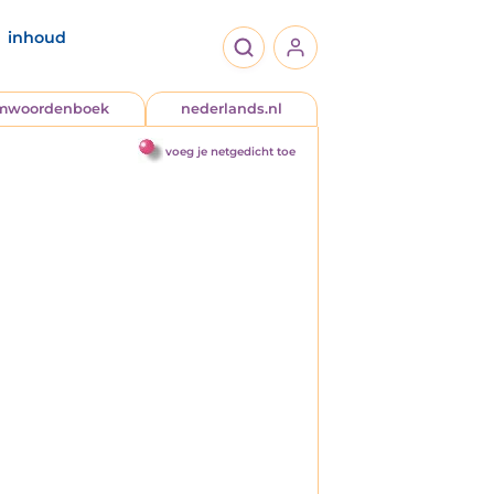
inhoud
jmwoordenboek
nederlands.nl
voeg je netgedicht toe