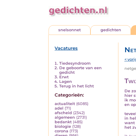
snelsonnet
gedichten
Vacatures
Net
< vori
Tiedesyndroom
De geboorte van een
netged
gedicht
Erwt
Twi
Lagen
Terug in het licht
De zo
Categorieën:
hier s
ik mo
actualiteit
(6085)
en op
adel
(71)
afscheid
(2342)
teveel
algemeen
(2731)
in he
bedankt
(485)
want 
biologie
(128)
het z
corona
(173)
dieren
(956)