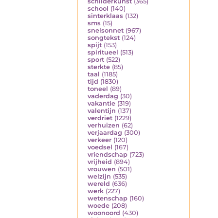
schilderkunst
(365)
school
(140)
sinterklaas
(132)
sms
(15)
snelsonnet
(967)
songtekst
(124)
spijt
(153)
spiritueel
(513)
sport
(522)
sterkte
(85)
taal
(1185)
tijd
(1830)
toneel
(89)
vaderdag
(30)
vakantie
(319)
valentijn
(137)
verdriet
(1229)
verhuizen
(62)
verjaardag
(300)
verkeer
(120)
voedsel
(167)
vriendschap
(723)
vrijheid
(894)
vrouwen
(501)
welzijn
(535)
wereld
(636)
werk
(227)
wetenschap
(160)
woede
(208)
woonoord
(430)