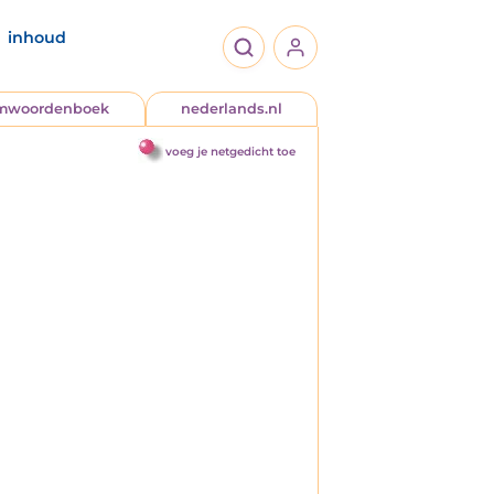
inhoud
jmwoordenboek
nederlands.nl
voeg je netgedicht toe