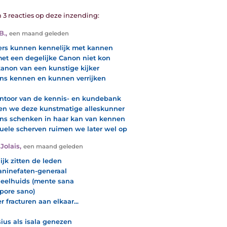
n 3 reacties op deze inzending:
B.
,
een maand geleden
rs kunnen kennelijk met kannen
et een degelijke Canon niet kon
kanon van een kunstige kijker
ns kennen en kunnen verrijken
ntoor van de kennis- en kundebank
n we deze kunstmatige alleskunner
ns schenken in haar kan van kennen
uele scherven ruimen we later wel op
Jolais
,
een maand geleden
ijk zitten de leden
aninefaten-generaal
eelhuids (mente sana
rpore sano)
r fracturen aan elkaar...
sius als isala genezen