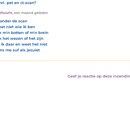
ri- pet en ct-scan?
Petuum
,
een maand geleden
g onder de scan
et niet wie ik ben
k m'n botten of m'n brein
k het wezen of het zijn
g ik daar en weet het niet
ins me suf als jezuïet
Geef je reactie op deze inzendin