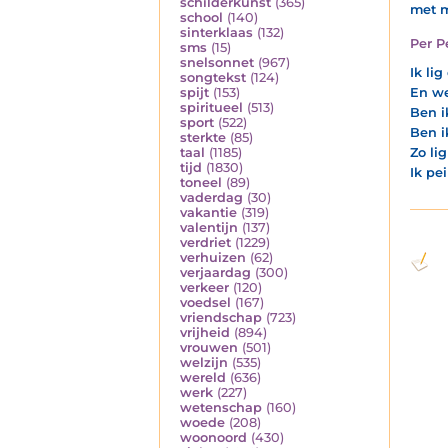
schilderkunst
(365)
met m
school
(140)
sinterklaas
(132)
Per 
sms
(15)
snelsonnet
(967)
Ik li
songtekst
(124)
spijt
(153)
En we
spiritueel
(513)
Ben i
sport
(522)
Ben i
sterkte
(85)
taal
(1185)
Zo li
tijd
(1830)
Ik pe
toneel
(89)
vaderdag
(30)
vakantie
(319)
valentijn
(137)
verdriet
(1229)
verhuizen
(62)
verjaardag
(300)
verkeer
(120)
voedsel
(167)
vriendschap
(723)
vrijheid
(894)
vrouwen
(501)
welzijn
(535)
wereld
(636)
werk
(227)
wetenschap
(160)
woede
(208)
woonoord
(430)