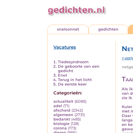
snelsonnet
gedichten
Vacatures
Net
< vori
Tiedesyndroom
De geboorte van een
netged
gedicht
Erwt
Taa
Terug in het licht
De eerste keer
Als ik
Categorieën:
van d
zie i
actualiteit
(6085)
adel
(71)
Kuier 
afscheid
(2342)
met m
algemeen
(2731)
Daar 
bedankt
(485)
langs
biologie
(128)
en ke
corona
(173)
gewoo
dieren
(956)