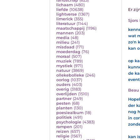
landschap
(623)
lichaam
(480)
liefde
(10638)
Er zij
lightverse
(1367)
limerick
(355)
Sjors 
literatuur
(1144)
maatschappij
(1196)
kenne
mannen
(203)
wat m
media
(48)
zo'n 
milieu
(241)
misdaad
(171)
kan o
moederdag
(76)
moraal
(507)
op ka
muziek
(789)
mystiek
(971)
kunne
natuur
(3869)
de ka
ollekebolleke
(246)
event
oorlog
(1037)
ouders
(403)
overig
(3183)
Beau 
overlijden
(1510)
partner
(249)
Hopel
pesten
(68)
der k
planten
(130)
nog h
poesiealbum
(18)
politiek
(491)
in co
psychologie
(4383)
zonde
rampen
(201)
reizen
(657)
religie
(1567)
kan i