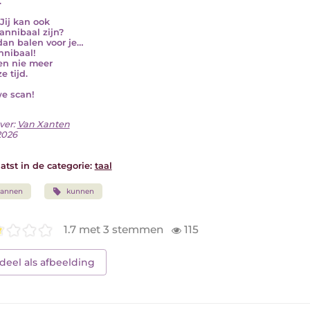
.
Jij kan ook
annibaal zijn?
dan balen voor je…
annibaal!
en nie meer
e tijd.
we scan!
ver:
Van Xanten
 2026
atst in de categorie:
taal
kannen
kunnen
1.7 met 3 stemmen
115
deel als afbeelding