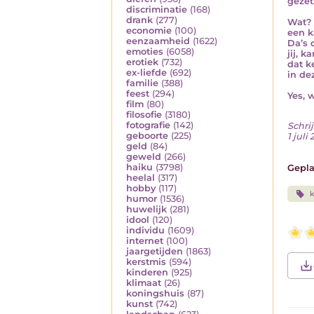
gezet
discriminatie
(168)
drank
(277)
Wat? 
economie
(100)
een k
eenzaamheid
(1622)
Da’s 
emoties
(6058)
jij, k
erotiek
(732)
dat k
ex-liefde
(692)
in dez
familie
(388)
feest
(294)
Yes, 
film
(80)
filosofie
(3180)
fotografie
(142)
Schrij
geboorte
(225)
1 juli
geld
(84)
geweld
(266)
haiku
(3798)
Gepla
heelal
(317)
hobby
(117)
humor
(1536)
huwelijk
(281)
idool
(120)
individu
(1609)
internet
(100)
jaargetijden
(1863)
kerstmis
(594)
kinderen
(925)
klimaat
(26)
koningshuis
(87)
kunst
(742)