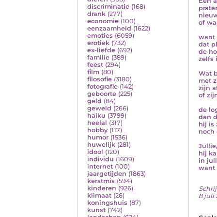
Een a
discriminatie
(168)
prate
drank
(277)
nieuw
economie
(100)
of wa
eenzaamheid
(1622)
emoties
(6059)
want 
erotiek
(732)
dat p
ex-liefde
(692)
de ho
familie
(389)
zelfs
feest
(294)
film
(80)
Wat b
filosofie
(3180)
met z
fotografie
(142)
zijn 
geboorte
(225)
of zi
geld
(84)
geweld
(266)
de lo
haiku
(3799)
dan d
heelal
(317)
hij is
hobby
(117)
noch 
humor
(1536)
huwelijk
(281)
Jullie
idool
(120)
hij k
individu
(1609)
in ju
internet
(100)
want h
jaargetijden
(1863)
kerstmis
(594)
kinderen
(926)
Schrij
klimaat
(26)
8 juli
koningshuis
(87)
kunst
(742)