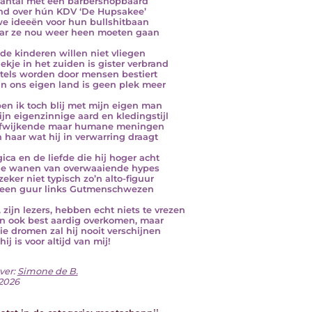
antal met een barbershopbaard
nd over hún KDV ‘De Hupsakee’
e ideeën voor hun bullshitbaan
ar ze nou weer heen moeten gaan
de kinderen willen niet vliegen
lekje in het zuiden is gister verbrand
tels worden door mensen bestiert
 in ons eigen land is geen plek meer
en ik toch blij met mijn eigen man
ijn eigenzinnige aard en kledingstijl
afwijkende maar humane meningen
jn haar wat hij in verwarring draagt
gica en de liefde die hij hoger acht
e wanen van overwaaiende hypes
 zeker niet typisch zo’n alto-figuur
een guur links Gutmenschwezen
, zijn lezers, hebben echt niets te vrezen
an ook best aardig overkomen, maar
llie dromen zal hij nooit verschijnen
ij is voor altijd van mij!
ver:
Simone de B.
 2026