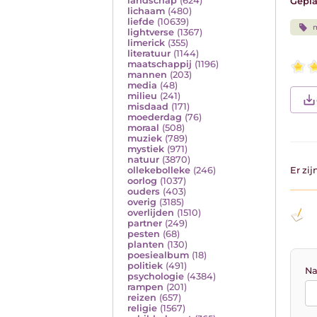
landschap
(624)
Gepla
lichaam
(480)
liefde
(10639)
lightverse
(1367)
limerick
(355)
literatuur
(1144)
maatschappij
(1196)
mannen
(203)
media
(48)
milieu
(241)
misdaad
(171)
moederdag
(76)
moraal
(508)
muziek
(789)
mystiek
(971)
natuur
(3870)
ollekebolleke
(246)
Er zi
oorlog
(1037)
ouders
(403)
overig
(3185)
overlijden
(1510)
partner
(249)
pesten
(68)
planten
(130)
poesiealbum
(18)
politiek
(491)
Na
psychologie
(4384)
rampen
(201)
reizen
(657)
religie
(1567)