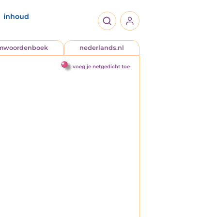
inhoud
jmwoordenboek
nederlands.nl
voeg je netgedicht toe