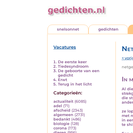
snelsonnet
gedichten
Vacatures
Net
< vori
De eerste keer
Tiedesyndroom
netged
De geboorte van een
gedicht
In m
Erwt
Terug in het licht
Al di
Categorieën:
strak
die s
actualiteit
(6085)
ande
adel
(71)
afscheid
(2343)
ze lo
algemeen
(2731)
met n
bedankt
(486)
in ee
biologie
(128)
te sh
corona
(173)
dieren
(956)