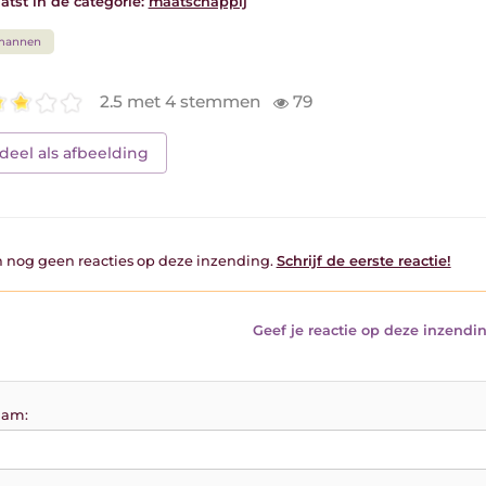
atst in de categorie:
maatschappij
mannen
2.5 met 4 stemmen
79
deel als afbeelding
jn nog geen reacties op deze inzending.
Schrijf de eerste reactie!
Geef je reactie op deze inzendin
am: