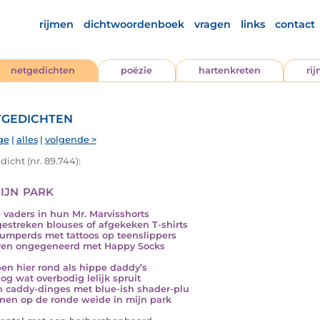
rijmen
dichtwoordenboek
vragen
links
contact
netgedichten
poëzie
hartenkreten
ri
gedichten
ge
|
alles
|
volgende >
icht (nr. 89.744):
ijn park
e vaders in hun Mr. Marvisshorts
gestreken blouses of afgekeken T-shirts
tumperds met tattoos op teenslippers
ren ongegeneerd met Happy Socks
pen hier rond als hippe daddy’s
og wat overbodig lelijk spruit
n caddy-dinges met blue-ish shader-plu
inen op de ronde weide in mijn park