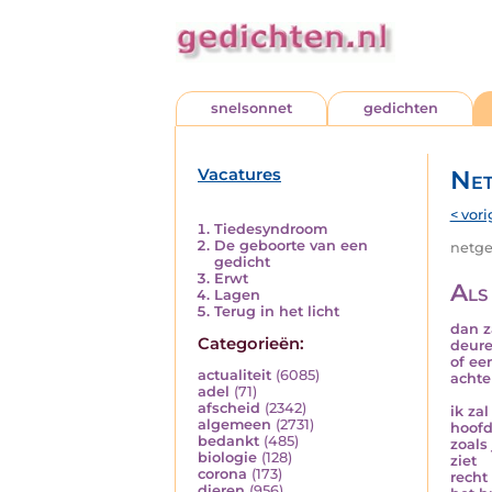
snelsonnet
gedichten
Vacatures
Net
< vori
Tiedesyndroom
De geboorte van een
netged
gedicht
Erwt
Als
Lagen
Terug in het licht
dan z
Categorieën:
deure
of ee
actualiteit
(6085)
achte
adel
(71)
afscheid
(2342)
ik za
algemeen
(2731)
hoof
bedankt
(485)
zoals 
biologie
(128)
ziet
corona
(173)
recht
dieren
(956)