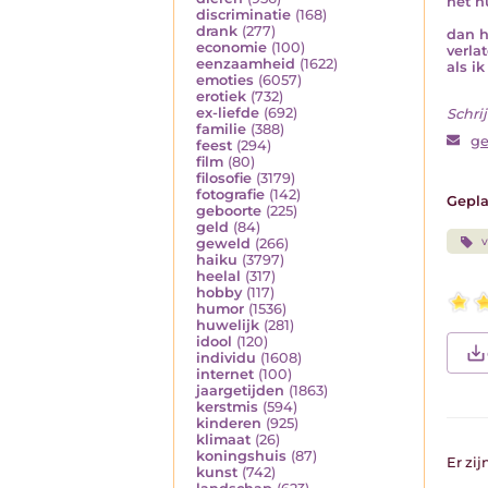
het h
discriminatie
(168)
drank
(277)
dan h
economie
(100)
verla
eenzaamheid
(1622)
als ik
emoties
(6057)
erotiek
(732)
ex-liefde
(692)
Schrij
familie
(388)
ge
feest
(294)
film
(80)
filosofie
(3179)
fotografie
(142)
Gepla
geboorte
(225)
geld
(84)
v
geweld
(266)
haiku
(3797)
heelal
(317)
hobby
(117)
humor
(1536)
huwelijk
(281)
idool
(120)
individu
(1608)
internet
(100)
jaargetijden
(1863)
kerstmis
(594)
kinderen
(925)
klimaat
(26)
koningshuis
(87)
Er zi
kunst
(742)