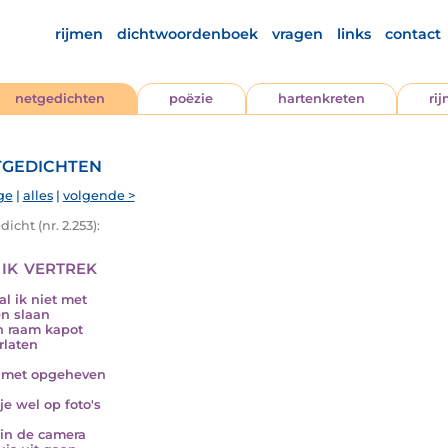
rijmen
dichtwoordenboek
vragen
links
contact
netgedichten
poëzie
hartenkreten
ri
gedichten
ge
|
alles
|
volgende >
icht (nr. 2.253):
 ik vertrek
al ik niet met
n slaan
n raam kapot
rlaten
l met opgeheven
d
je wel op foto's
 in de camera