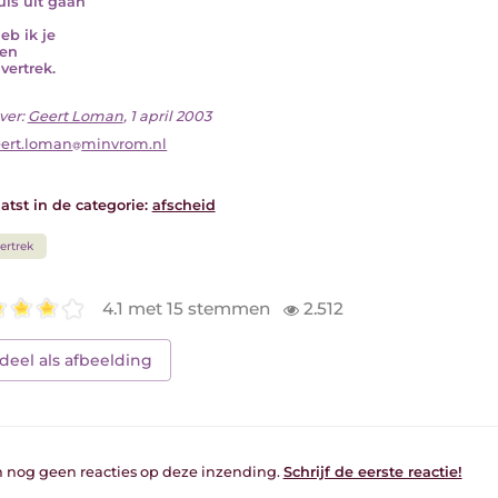
uis uit gaan
eb ik je
ten
 vertrek.
ver:
Geert Loman
, 1 april 2003
ert.loman
minvrom.nl
atst in de categorie:
afscheid
ertrek
4.1 met 15 stemmen
2.512
deel als afbeelding
jn nog geen reacties op deze inzending.
Schrijf de eerste reactie!