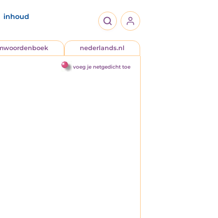
inhoud
jmwoordenboek
nederlands.nl
voeg je netgedicht toe