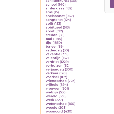
schilderkunst
(365)
school
(140)
sinterklaas
(132)
sms
(15)
snelsonnet
(967)
songtekst
(124)
spijt
(153)
spiritueel
(513)
sport
(522)
sterkte
(85)
taal
(1184)
tijd
(1830)
toneel
(89)
vaderdag
(30)
vakantie
(319)
valentijn
(137)
verdriet
(1229)
verhuizen
(62)
verjaardag
(300)
verkeer
(120)
voedsel
(167)
vriendschap
(723)
vrijheid
(894)
vrouwen
(501)
welzijn
(535)
wereld
(636)
werk
(227)
wetenschap
(160)
woede
(208)
woonoord
(430)