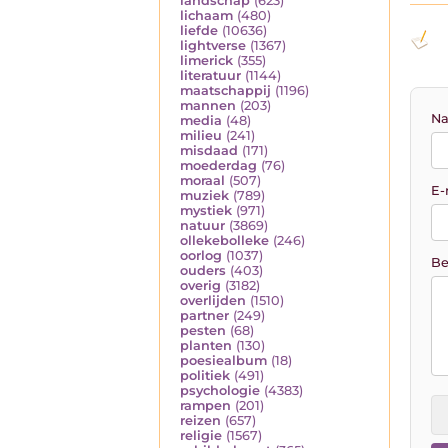
landschap
(623)
lichaam
(480)
liefde
(10636)
lightverse
(1367)
limerick
(355)
literatuur
(1144)
maatschappij
(1196)
mannen
(203)
Na
media
(48)
milieu
(241)
misdaad
(171)
moederdag
(76)
moraal
(507)
E-
muziek
(789)
mystiek
(971)
natuur
(3869)
ollekebolleke
(246)
oorlog
(1037)
Be
ouders
(403)
overig
(3182)
overlijden
(1510)
partner
(249)
pesten
(68)
planten
(130)
poesiealbum
(18)
politiek
(491)
psychologie
(4383)
rampen
(201)
reizen
(657)
religie
(1567)