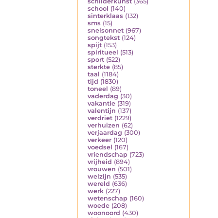
schilderkunst
(365)
school
(140)
sinterklaas
(132)
sms
(15)
snelsonnet
(967)
songtekst
(124)
spijt
(153)
spiritueel
(513)
sport
(522)
sterkte
(85)
taal
(1184)
tijd
(1830)
toneel
(89)
vaderdag
(30)
vakantie
(319)
valentijn
(137)
verdriet
(1229)
verhuizen
(62)
verjaardag
(300)
verkeer
(120)
voedsel
(167)
vriendschap
(723)
vrijheid
(894)
vrouwen
(501)
welzijn
(535)
wereld
(636)
werk
(227)
wetenschap
(160)
woede
(208)
woonoord
(430)