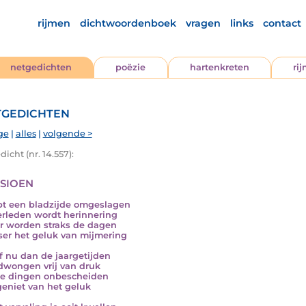
rijmen
dichtwoordenboek
vragen
links
contact
netgedichten
poëzie
hartenkreten
ri
gedichten
ge
|
alles
|
volgende >
icht (nr. 14.557):
sioen
bt een bladzijde omgeslagen
erleden wordt herinnering
r worden straks de dagen
ser het geluk van mijmering
f nu dan de jaargetijden
wongen vrij van druk
e dingen onbescheiden
 geniet van het geluk