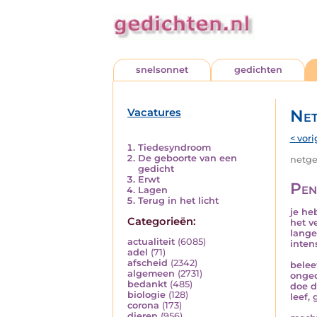
snelsonnet
gedichten
Vacatures
Net
< vori
Tiedesyndroom
De geboorte van een
netged
gedicht
Erwt
Pen
Lagen
Terug in het licht
je he
Categorieën:
het v
lange
actualiteit
(6085)
inten
adel
(71)
afscheid
(2342)
belee
algemeen
(2731)
onged
bedankt
(485)
doe d
biologie
(128)
leef,
corona
(173)
dieren
(956)