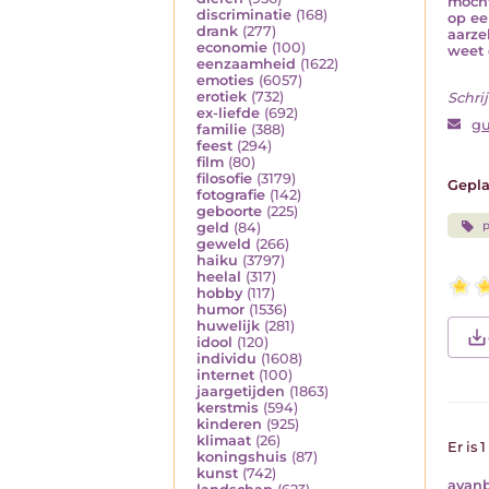
mocht
discriminatie
(168)
op ee
drank
(277)
aarze
economie
(100)
weet 
eenzaamheid
(1622)
emoties
(6057)
erotiek
(732)
Schrij
ex-liefde
(692)
g
familie
(388)
feest
(294)
film
(80)
filosofie
(3179)
Gepla
fotografie
(142)
geboorte
(225)
p
geld
(84)
geweld
(266)
haiku
(3797)
heelal
(317)
hobby
(117)
humor
(1536)
huwelijk
(281)
idool
(120)
individu
(1608)
internet
(100)
jaargetijden
(1863)
kerstmis
(594)
kinderen
(925)
klimaat
(26)
Er is 
koningshuis
(87)
kunst
(742)
avan