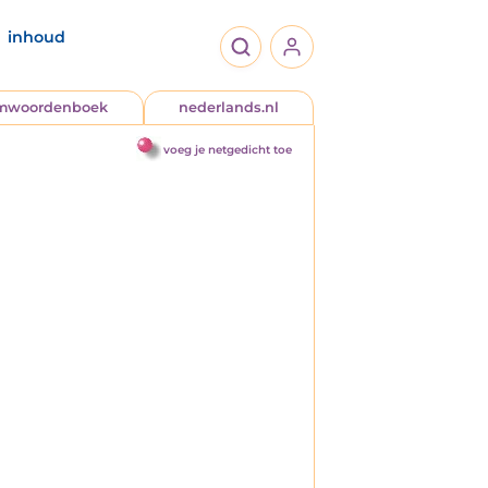
inhoud
jmwoordenboek
nederlands.nl
voeg je netgedicht toe