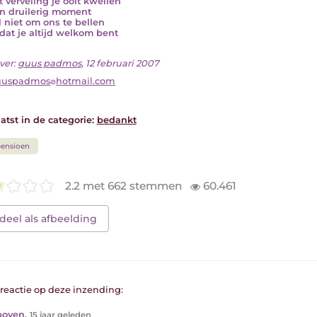
 verveling je ooit kwellen
n druilerig moment
l niet om ons te bellen
dat je altijd welkom bent
ver:
guus padmos
, 12 februari 2007
uuspadmos
hotmail.com
atst in de categorie:
bedankt
ensioen
2.2 met 662 stemmen
60.461
deel als afbeelding
1 reactie op deze inzending:
boven
,
15 jaar geleden