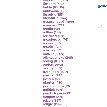
landschap
(623)
lichaam
(480)
gedic
liefde
(10636)
lightverse
(1367)
limerick
(355)
literatuur
(1144)
maatschappij
(1196)
mannen
(203)
media
(48)
milieu
(241)
misdaad
(171)
moederdag
(76)
moraal
(507)
muziek
(789)
mystiek
(971)
natuur
(3869)
ollekebolleke
(246)
oorlog
(1037)
ouders
(403)
overig
(3182)
overlijden
(1510)
partner
(249)
pesten
(68)
planten
(130)
poesiealbum
(18)
politiek
(491)
psychologie
(4383)
rampen
(201)
reizen
(657)
religie
(1567)