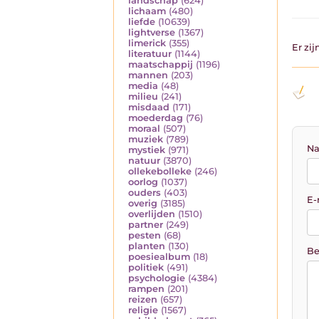
landschap
(624)
lichaam
(480)
liefde
(10639)
lightverse
(1367)
limerick
(355)
Er zi
literatuur
(1144)
maatschappij
(1196)
mannen
(203)
media
(48)
milieu
(241)
misdaad
(171)
moederdag
(76)
moraal
(507)
muziek
(789)
Na
mystiek
(971)
natuur
(3870)
ollekebolleke
(246)
oorlog
(1037)
ouders
(403)
E-
overig
(3185)
overlijden
(1510)
partner
(249)
pesten
(68)
planten
(130)
Be
poesiealbum
(18)
politiek
(491)
psychologie
(4384)
rampen
(201)
reizen
(657)
religie
(1567)