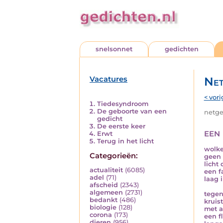
snelsonnet
gedichten
Vacatures
Net
< vori
Tiedesyndroom
De geboorte van een
netged
gedicht
De eerste keer
een
Erwt
Terug in het licht
wolke
Categorieën:
geen 
licht
actualiteit
(6085)
een f
adel
(71)
laag 
afscheid
(2343)
algemeen
(2731)
tegen
bedankt
(486)
kruis
biologie
(128)
met a
corona
(173)
een f
dieren
(956)