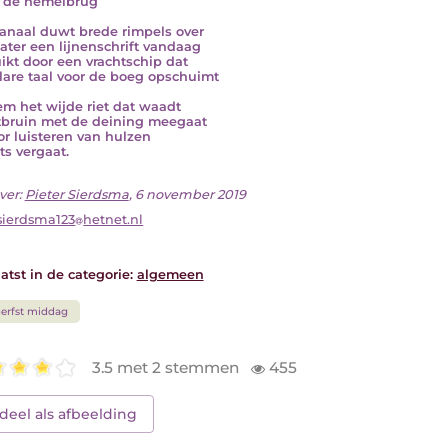
 de hemelbrug
anaal duwt brede rimpels over
ater een lijnenschrift vandaag
ikt door een vrachtschip dat
lare taal voor de boeg opschuimt
em het wijde riet dat waadt
tbruin met de deining meegaat
or luisteren van hulzen
ts vergaat.
ver:
Pieter Sierdsma
, 6 november 2019
sierdsma123
hetnet.nl
atst in de categorie:
algemeen
erfst middag
3.5 met 2 stemmen
455
deel als afbeelding