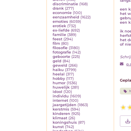
langs
discriminatie
(168)
drank
(277)
een k
economie
(100)
het w
eenzaamheid
(1622)
gebru
emoties
(6059)
een k
erotiek
(732)
ex-liefde
(692)
ik no
familie
(389)
herfs
feest
(294)
het d
film
(80)
of nie
filosofie
(3180)
fotografie
(142)
geboorte
(225)
Schrij
geld
(84)
p.
geweld
(266)
haiku
(3799)
heelal
(317)
hobby
(117)
Gepla
humor
(1536)
huwelijk
(281)
h
idool
(120)
individu
(1609)
internet
(100)
jaargetijden
(1863)
kerstmis
(594)
kinderen
(925)
klimaat
(26)
koningshuis
(87)
kunst
(742)