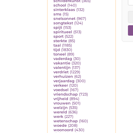
schilderkunst
(365)
school
(140)
sinterklaas
(132)
sms
(15)
snelsonnet
(967)
songtekst
(124)
spijt
(153)
spiritueel
(513)
sport
(522)
sterkte
(85)
taal
(1185)
tijd
(1830)
toneel
(89)
vaderdag
(30)
vakantie
(320)
valentijn
(137)
verdriet
(1229)
verhuizen
(62)
verjaardag
(300)
verkeer
(120)
voedsel
(167)
vriendschap
(723)
vrijheid
(894)
vrouwen
(501)
welzijn
(535)
wereld
(636)
werk
(227)
wetenschap
(160)
woede
(208)
woonoord
(430)