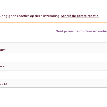
jn nog geen reacties op deze inzending.
Schrijf de eerste reactie!
Geef je reactie op deze inzendin
am:
mail:
richt: