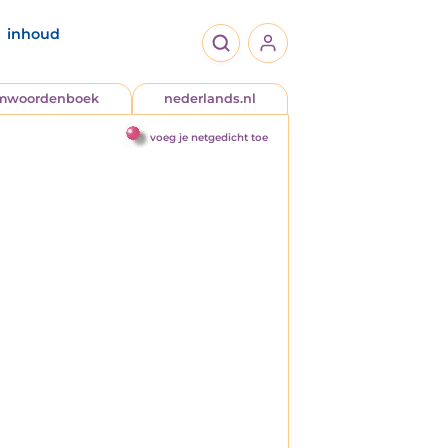
inhoud
jmwoordenboek
nederlands.nl
voeg je netgedicht toe