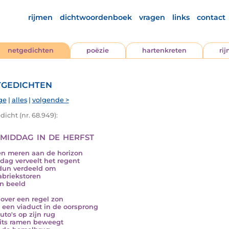
rijmen
dichtwoordenboek
vragen
links
contact
netgedichten
poëzie
hartenkreten
ri
gedichten
ge
|
alles
|
volgende >
icht (nr. 68.949):
 middag in de herfst
n meren aan de horizon
dag verveelt het regent
 dun verdeeld om
abriekstoren
in beeld
over een regel zon
t een viaduct in de oorsprong
uto's op zijn rug
lits ramen beweegt