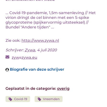
... Covid-19-pandemie, 1,5m-samenleving // Het
virion dringt de cel binnen met een S-spike
glycoproteïne (spijkervormig uitsteeksel) //
Bundel "Andere tijden" ...
Zie ook:
http://www.zywa.nl
Schrijver:
Zywa
, 4 juli 2020
zyw
zywa.eu
Biografie van deze schrijver
Geplaatst in de categorie:
overig
Covid-19
Vreemden