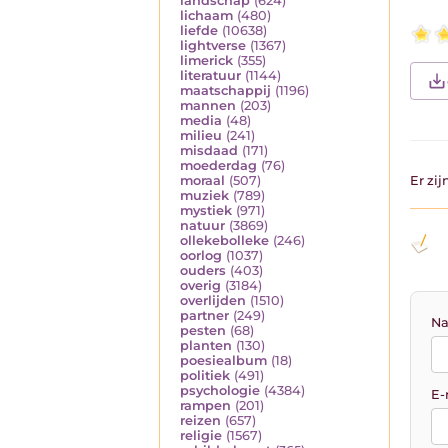
landschap
(624)
lichaam
(480)
liefde
(10638)
lightverse
(1367)
limerick
(355)
literatuur
(1144)
maatschappij
(1196)
mannen
(203)
media
(48)
milieu
(241)
misdaad
(171)
moederdag
(76)
moraal
(507)
Er zi
muziek
(789)
mystiek
(971)
natuur
(3869)
ollekebolleke
(246)
oorlog
(1037)
ouders
(403)
overig
(3184)
overlijden
(1510)
partner
(249)
Na
pesten
(68)
planten
(130)
poesiealbum
(18)
politiek
(491)
psychologie
(4384)
E-
rampen
(201)
reizen
(657)
religie
(1567)