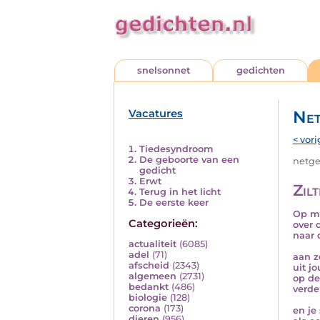
snelsonnet
gedichten
Vacatures
Net
< vori
Tiedesyndroom
De geboorte van een
netged
gedicht
Erwt
Zil
Terug in het licht
De eerste keer
Op mi
Categorieën:
over 
naar 
actualiteit
(6085)
adel
(71)
aan z
afscheid
(2343)
uit j
algemeen
(2731)
op de
bedankt
(486)
verde
biologie
(128)
corona
(173)
en je
dieren
(956)