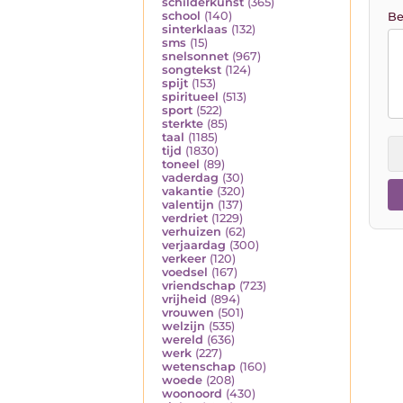
schilderkunst
(365)
school
(140)
Be
sinterklaas
(132)
sms
(15)
snelsonnet
(967)
songtekst
(124)
spijt
(153)
spiritueel
(513)
sport
(522)
sterkte
(85)
taal
(1185)
tijd
(1830)
toneel
(89)
vaderdag
(30)
vakantie
(320)
valentijn
(137)
verdriet
(1229)
verhuizen
(62)
verjaardag
(300)
verkeer
(120)
voedsel
(167)
vriendschap
(723)
vrijheid
(894)
vrouwen
(501)
welzijn
(535)
wereld
(636)
werk
(227)
wetenschap
(160)
woede
(208)
woonoord
(430)