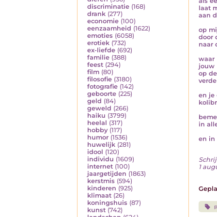
als e
discriminatie
(168)
laat 
drank
(277)
aan d
economie
(100)
eenzaamheid
(1622)
op mi
emoties
(6058)
door 
erotiek
(732)
naar 
ex-liefde
(692)
familie
(388)
waar r
feest
(294)
jouw 
film
(80)
op de
filosofie
(3180)
verde
fotografie
(142)
geboorte
(225)
en je
geld
(84)
kolib
geweld
(266)
haiku
(3799)
bemer
heelal
(317)
in al
hobby
(117)
humor
(1536)
en in
huwelijk
(281)
idool
(120)
individu
(1609)
Schrij
internet
(100)
1 aug
jaargetijden
(1863)
kerstmis
(594)
kinderen
(925)
Gepla
klimaat
(26)
koningshuis
(87)
p
kunst
(742)