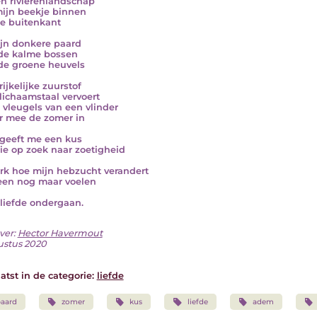
en rivierenlandschap
mijn beekje binnen
e buitenkant
jn donkere paard
de kalme bossen
de groene heuvels
ijkelijke zuurstof
lichaamstaal vervoert
 vleugels van een vlinder
r mee de zomer in
 geeft me een kus
rie op zoek naar zoetigheid
k hoe mijn hebzucht verandert
leen nog maar voelen
 liefde ondergaan.
ver:
Hector Havermout
ustus 2020
atst in de categorie:
liefde
aard
zomer
kus
liefde
adem