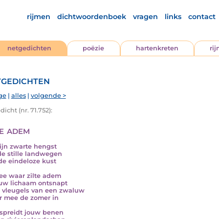
rijmen
dichtwoordenboek
vragen
links
contact
netgedichten
poëzie
hartenkreten
ri
gedichten
ge
|
alles
|
volgende >
icht (nr. 71.752):
te adem
jn zwarte hengst
de stille landwegen
de eindeloze kust
ee waar zilte adem
ouw lichaam ontsnapt
 vleugels van een zwaluw
r mee de zomer in
 spreidt jouw benen