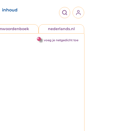
inhoud
jmwoordenboek
nederlands.nl
voeg je netgedicht toe