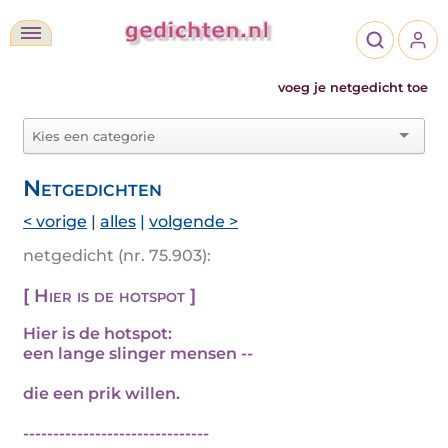
voeg je netgedicht toe
Netgedichten
< vorige
|
alles
|
volgende >
netgedicht (nr. 75.903):
[ Hier is de hotspot ]
Hier is de hotspot:
een lange slinger mensen --
die een prik willen.
-------------------------------