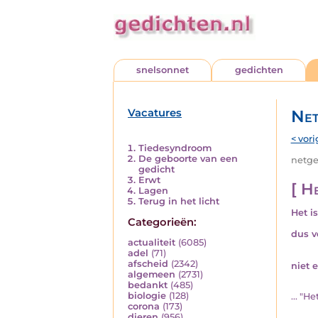
snelsonnet
gedichten
Vacatures
Net
< vori
Tiedesyndroom
De geboorte van een
netged
gedicht
Erwt
[ He
Lagen
Terug in het licht
Het i
Categorieën:
dus v
actualiteit
(6085)
adel
(71)
afscheid
(2342)
niet 
algemeen
(2731)
bedankt
(485)
biologie
(128)
... "H
corona
(173)
dieren
(956)