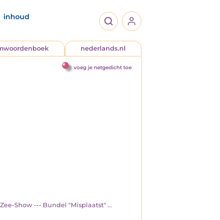
inhoud
jmwoordenboek
nederlands.nl
voeg je netgedicht toe
Zee-Show --- Bundel "Misplaatst" ...