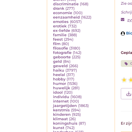
Zie o
discriminatie
(168)
drank
(277)
Schrij
economie
(100)
eenzaamheid
(1622)
z
emoties
(6057)
erotiek
(732)
ex-liefde
(692)
Bio
familie
(388)
feest
(294)
film
(80)
filosofie
(3180)
Gepla
fotografie
(142)
geboorte
(225)
geld
(84)
geweld
(266)
haiku
(3797)
heelal
(317)
hobby
(117)
humor
(1536)
huwelijk
(281)
idool
(120)
individu
(1608)
internet
(100)
jaargetijden
(1863)
kerstmis
(594)
kinderen
(925)
klimaat
(26)
Er zi
koningshuis
(87)
kunst
(742)