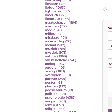
landschap
(623)
lichaam
(480)
liefde
(10637)
lightverse
(1367)
limerick
(355)
literatuur
(1144)
maatschappij
(1196)
mannen
(203)
Na
media
(48)
milieu
(241)
misdaad
(171)
moederdag
(76)
moraal
(507)
E-
muziek
(789)
mystiek
(971)
natuur
(3869)
ollekebolleke
(246)
oorlog
(1037)
Be
ouders
(403)
overig
(3183)
overlijden
(1510)
partner
(249)
pesten
(68)
planten
(130)
poesiealbum
(18)
politiek
(491)
psychologie
(4383)
rampen
(201)
reizen
(657)
religie
(1567)