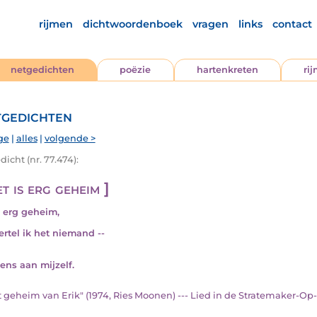
rijmen
dichtwoordenboek
vragen
links
contact
netgedichten
poëzie
hartenkreten
ri
gedichten
ge
|
alles
|
volgende >
icht (nr. 77.474):
t is erg geheim ]
s erg geheim,
ertel ik het niemand --
eens aan mijzelf.
et geheim van Erik" (1974, Ries Moonen) --- Lied in de Stratemaker-Op-