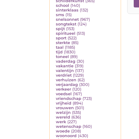
schilderkunst
(365)
school
(140)
sinterklaas
(132)
sms
(15)
snelsonnet
(967)
songtekst
(124)
spijt
(153)
spiritueel
(513)
sport
(522)
sterkte
(85)
taal
(1185)
tijd
(1830)
toneel
(89)
vaderdag
(30)
vakantie
(319)
valentijn
(137)
verdriet
(1229)
verhuizen
(62)
verjaardag
(300)
verkeer
(120)
voedsel
(167)
vriendschap
(723)
vrijheid
(894)
vrouwen
(501)
welzijn
(535)
wereld
(636)
werk
(227)
wetenschap
(160)
woede
(208)
woonoord
(430)