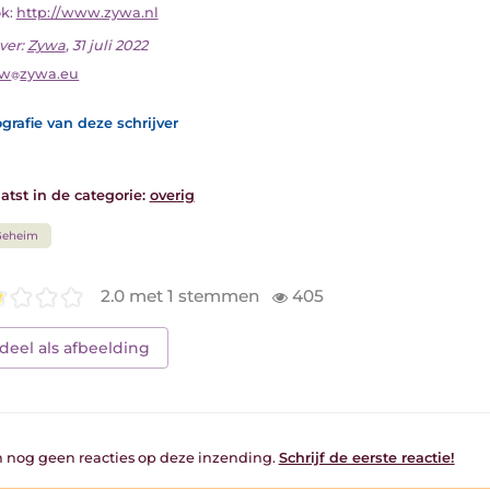
ok:
http://www.zywa.nl
ver:
Zywa
, 31 juli 2022
yw
zywa.eu
grafie van deze schrijver
atst in de categorie:
overig
Geheim
2.0 met 1 stemmen
405
deel als afbeelding
jn nog geen reacties op deze inzending.
Schrijf de eerste reactie!