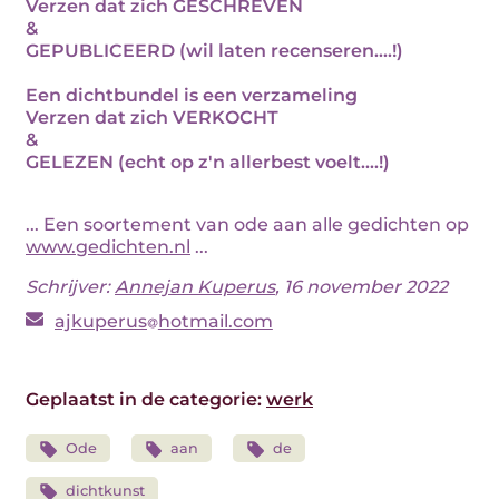
Verzen dat zich GESCHREVEN
&
GEPUBLICEERD (wil laten recenseren....!)
Een dichtbundel is een verzameling
Verzen dat zich VERKOCHT
&
GELEZEN (echt op z'n allerbest voelt....!)
... Een soortement van ode aan alle gedichten op
www.gedichten.nl
...
Schrijver:
Annejan Kuperus
, 16 november 2022
ajkuperus
hotmail.com
Geplaatst in de categorie:
werk
Ode
aan
de
dichtkunst