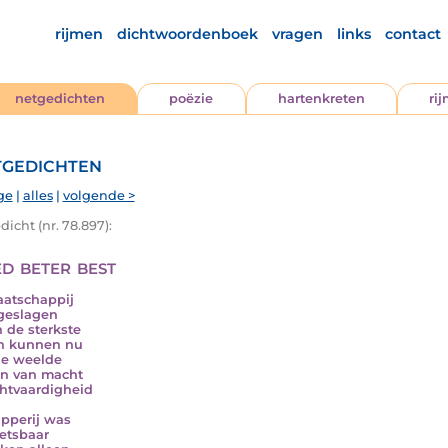
rijmen
dichtwoordenboek
vragen
links
contact
netgedichten
poëzie
hartenkreten
ri
gedichten
ge
|
alles
|
volgende >
icht (nr. 78.897):
d beter best
atschappij
sgeslagen
n de sterkste
n kunnen nu
de weelde
n van macht
chtvaardigheid
ipperij was
etsbaar