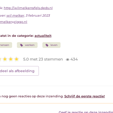
ok:
http://wilmelkerrafels.deds.nl
ver:
wil melker
, 3 februari 2023
lmelker
ziggo.nl
atst in de categorie:
actualiteit
mensen
werken
leven
5.0 met 23 stemmen
434
deel als afbeelding
jn nog geen reacties op deze inzending.
Schrijf de eerste reactie!
Geef je reactie op deze inzendin