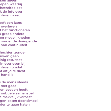
ken alleen
oepen waarbij
 hetzelfde eet
k de info over
nleven weet
eeft een kans
 overleven
 het functioneren
n groep andere
er mogelijkheden
 zonder de dwingende
 van continuïteit
hechten zonder
ouwen geen
inig resultaat
 in overleven bij
nleven omdat
t altijd te dicht
e hand is
s de mens steeds
 met goed
 en best en heeft
it subtiele samenspel
te makkelijk verpest
igen baten door simpel
der te gaan haten