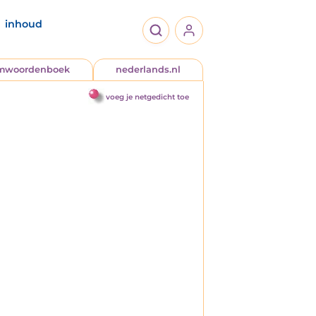
inhoud
jmwoordenboek
nederlands.nl
voeg je netgedicht toe