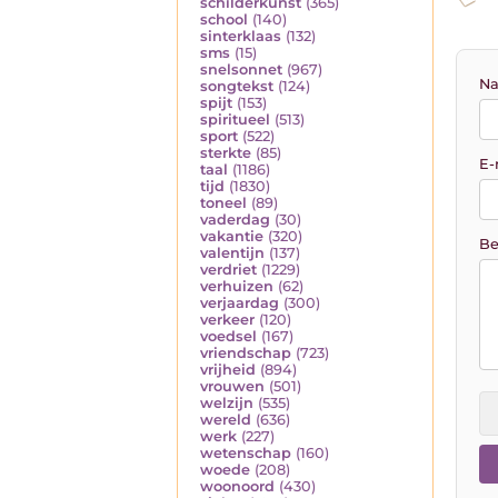
schilderkunst
(365)
school
(140)
sinterklaas
(132)
sms
(15)
snelsonnet
(967)
Na
songtekst
(124)
spijt
(153)
spiritueel
(513)
sport
(522)
sterkte
(85)
E-
taal
(1186)
tijd
(1830)
toneel
(89)
vaderdag
(30)
vakantie
(320)
Be
valentijn
(137)
verdriet
(1229)
verhuizen
(62)
verjaardag
(300)
verkeer
(120)
voedsel
(167)
vriendschap
(723)
vrijheid
(894)
vrouwen
(501)
welzijn
(535)
wereld
(636)
werk
(227)
wetenschap
(160)
woede
(208)
woonoord
(430)