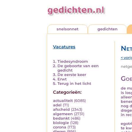
snelsonnet
gedichten
Vacatures
Net
< vori
Tiedesyndroom
De geboorte van een
netged
gedicht
De eerste keer
Goe
Erwt
Terug in het licht
de ma
Categorieën:
is lo
allee
actualiteit
(6085)
bene
adel
(71)
nog 
afscheid
(2343)
drage
algemeen
(2731)
in re
bedankt
(486)
biologie
(128)
egotr
corona
(173)
te kw
dieren
(956)