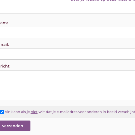
am:
mail:
richt:
Vink aan als je
niet
wilt dat je e-mailadres voor anderen in beeld verschijn