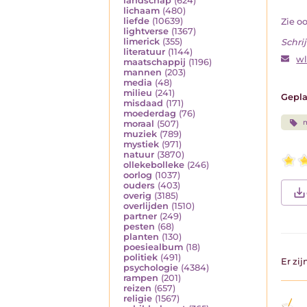
landschap
(624)
lichaam
(480)
liefde
(10639)
Zie o
lightverse
(1367)
limerick
(355)
Schrij
literatuur
(1144)
w
maatschappij
(1196)
mannen
(203)
media
(48)
milieu
(241)
Gepla
misdaad
(171)
moederdag
(76)
moraal
(507)
muziek
(789)
mystiek
(971)
natuur
(3870)
ollekebolleke
(246)
oorlog
(1037)
ouders
(403)
overig
(3185)
overlijden
(1510)
partner
(249)
pesten
(68)
planten
(130)
poesiealbum
(18)
politiek
(491)
Er zi
psychologie
(4384)
rampen
(201)
reizen
(657)
religie
(1567)