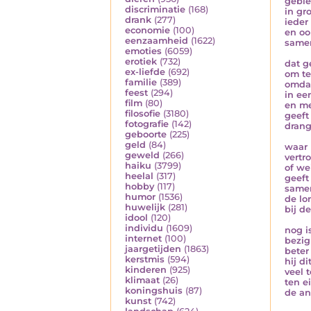
geble
discriminatie
(168)
in gr
drank
(277)
ieder
economie
(100)
en oo
eenzaamheid
(1622)
same
emoties
(6059)
erotiek
(732)
dat g
ex-liefde
(692)
om te
familie
(389)
omdat
feest
(294)
in ee
film
(80)
en me
filosofie
(3180)
geeft
fotografie
(142)
drang
geboorte
(225)
geld
(84)
waar 
geweld
(266)
vertr
haiku
(3799)
of we
heelal
(317)
geeft
hobby
(117)
same
humor
(1536)
de lon
huwelijk
(281)
bij d
idool
(120)
individu
(1609)
nog i
internet
(100)
bezig
jaargetijden
(1863)
beter
kerstmis
(594)
hij d
kinderen
(925)
veel 
klimaat
(26)
ten e
koningshuis
(87)
de an
kunst
(742)